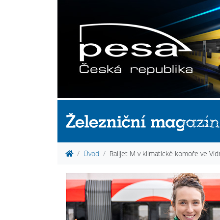
Úvod
Railjet M v klimatické komoře ve Víd