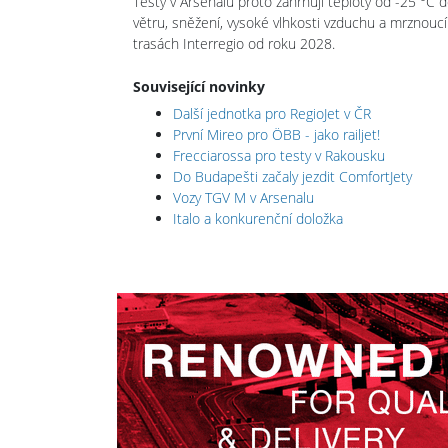
Testy v Arsenalu proto zahrnují teploty od -25 °C d
větru, sněžení, vysoké vlhkosti vzduchu a mrznoucí
trasách Interregio od roku 2028.
Související novinky
Další jednotka pro RegioJet v ČR
První Mireo pro ÖBB - jako railjet!
Frecciarossa pro testy v Rakousku
Do Budapešti začaly jezdit ComfortJety
Vozy TGV M v Arsenalu
Italo a konkurenční doložka