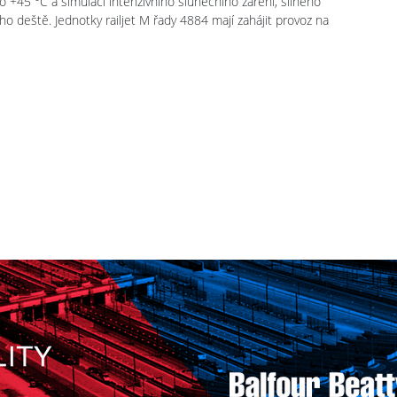
o +45 °C a simulaci intenzivního slunečního záření, silného
ho deště. Jednotky railjet M řady 4884 mají zahájit provoz na