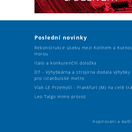
Poslední novinky
Rekonstrukce úseku mezi Kolínem a Kutno
Horou
Italo a konkurenční doložka
DT - Výhybkárna a strojírna dodala výhybky
pro istanbulské metro
Vlak LE Przemyśl - Frankfurt (M) na celé tr
Leo Talgo mimo provoz
Kopírování a dalš