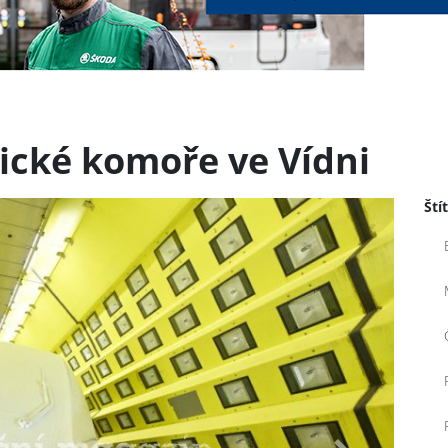
tické komoře ve Vídni
Ští