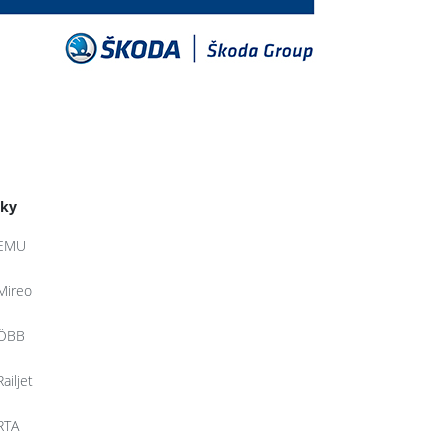
tky
EMU
Mireo
ÖBB
Railjet
RTA