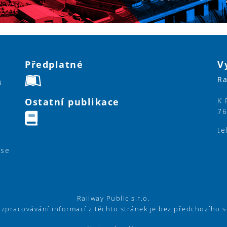
Předplatné
V
Ra
u
Ostatní publikace
K 
76
te
ase
Railway Public s.r.o.
í zpracovávání informací z těchto stránek je bez předchozího 