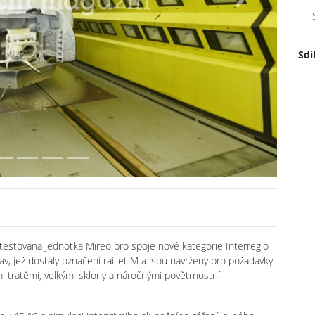
Next
Sdí
 testována jednotka Mireo pro spoje nové kategorie Interregio
, jež dostaly označení railjet M a jsou navrženy pro požadavky
mi tratěmi, velkými sklony a náročnými povětrnostní