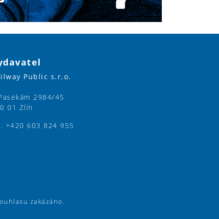
ydavatel
ilway Public s.r.o.
Pasekám 2984/45
0 01 Zlín
l. +420 603 824 955
souhlasu zakázáno.