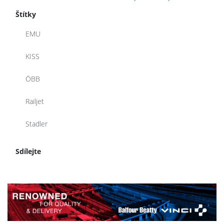
Štítky
EMU
KISS
ÖBB
Railjet
Stadler
Sdílejte