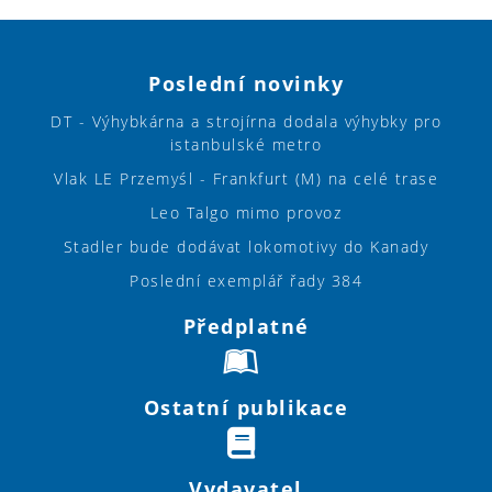
Poslední novinky
DT - Výhybkárna a strojírna dodala výhybky pro
istanbulské metro
Vlak LE Przemyśl - Frankfurt (M) na celé trase
Leo Talgo mimo provoz
Stadler bude dodávat lokomotivy do Kanady
Poslední exemplář řady 384
Předplatné
Ostatní publikace
Vydavatel