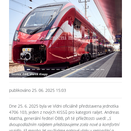
Previous
Next
publikováno 25. 06. 2025 15:03
Dne 25. 6. 2025 byla ve Vídni oficiálně představena jednotka
4706 103, jeden z nových KISSů pro kategorii railjet. Andreas
Matthä, generální ředitel ÖBB, při té příležitosti uvedl:
„S
dvoupodlažním railjetem představujeme zcela nové a komfortní
vozidlo. Již mnoho let využíváme patrové vlaky v regionální a