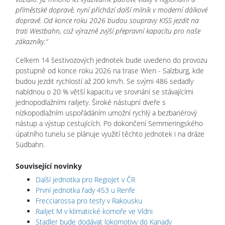
příměstské dopravě, nyní přichází další milník v moderní dálkové
dopravě. Od konce roku 2026 budou soupravy KISS jezdit na
trati Westbahn, což výrazně zvýší přepravní kapacitu pro naše
zákazníky.“
Celkem 14 šestivozových jednotek bude uvedeno do provozu
postupně od konce roku 2026 na trase Wien - Salzburg, kde
budou jezdit rychlostí až 200 km/h. Se svými 486 sedadly
nabídnou o 20 % větší kapacitu ve srovnání se stávajícími
jednopodlažními railjety. Široké nástupní dveře s
nízkopodlažním uspořádáním umožní rychlý a bezbariérový
nástup a výstup cestujících. Po dokončení Semmeringského
úpatního tunelu se plánuje využití těchto jednotek i na dráze
Südbahn.
Související novinky
Další jednotka pro RegioJet v ČR
První jednotka řady 453 u Renfe
Frecciarossa pro testy v Rakousku
Railjet M v klimatické komoře ve Vídni
Stadler bude dodávat lokomotivy do Kanady