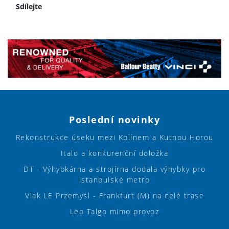
Sdílejte
Poslední novinky
Rekonstrukce úseku mezi Kolínem a Kutnou Horou
Italo a konkurenční doložka
DT - Výhybkárna a strojírna dodala výhybky pro
istanbulské metro
Vlak LE Przemyśl - Frankfurt (M) na celé trase
Leo Talgo mimo provoz