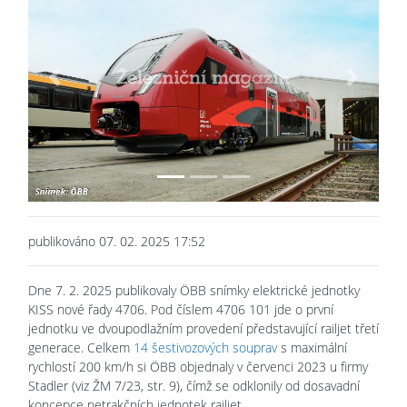
Previous
Next
publikováno 07. 02. 2025 17:52
Dne 7. 2. 2025 publikovaly ÖBB snímky elektrické jednotky
KISS nové řady 4706. Pod číslem 4706 101 jde o první
jednotku ve dvoupodlažním provedení představující railjet třetí
generace. Celkem
14 šestivozových souprav
s maximální
rychlostí 200 km/h si ÖBB objednaly v červenci 2023 u firmy
Stadler (viz ŽM 7/23, str. 9), čímž se odklonily od dosavadní
koncepce netrakčních jednotek railjet.