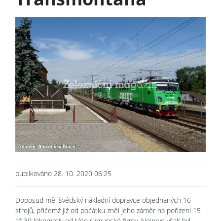
publikováno 28. 10. 2020 06:25
Doposud měl švédský nákladní dopravce objednaných 16
strojů, přičemž již od počátku zněl jeho záměr na pořízení 15
až 30 lokomotiv od této rumunské firmy. Nejprve však byl