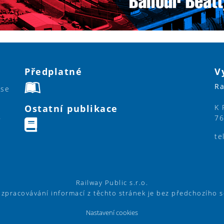
Předplatné
V
Ra
ase
Ostatní publikace
K 
76
y
te
Railway Public s.r.o.
í zpracovávání informací z těchto stránek je bez předchozího 
Nastavení cookies