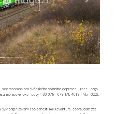
Next
v Transmontana pro švédského státního dopravce Green Cargo.
šestinápravové lokomotivy (480 076 - 079, Mb 4019 - Mb 4022),
 a byly organizovány společností RailAdventure, dopravcem zde