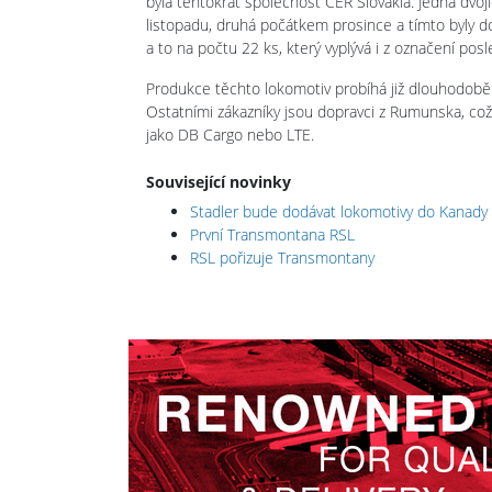
byla tentokrát společnost CER Slovakia. Jedna dvo
listopadu, druhá počátkem prosince a tímto byly 
a to na počtu 22 ks, který vyplývá i z označení po
Produkce těchto lokomotiv probíhá již dlouhodobě v
Ostatními zákazníky jsou dopravci z Rumunska, což
jako DB Cargo nebo LTE.
Související novinky
Stadler bude dodávat lokomotivy do Kanady
První Transmontana RSL
RSL pořizuje Transmontany