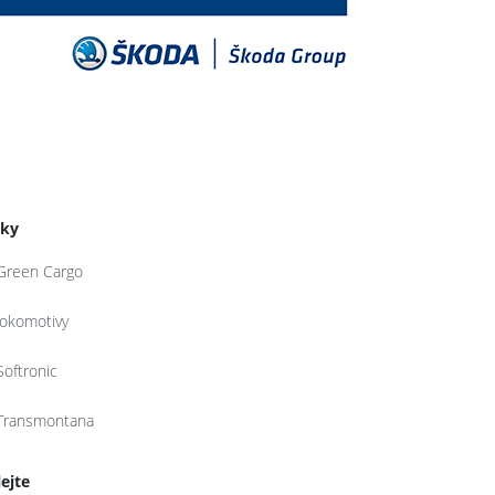
tky
Green Cargo
lokomotivy
Softronic
Transmontana
lejte