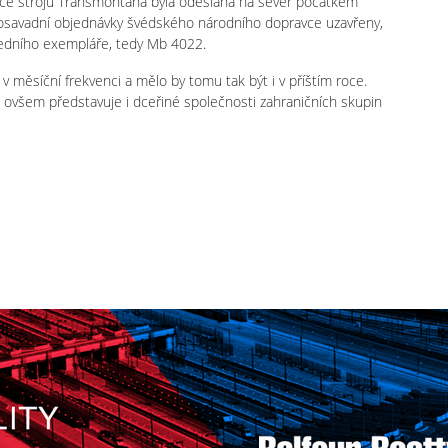
jice strojů Transmontana byla odeslána na sever počátkem
dosavadní objednávky švédského národního dopravce uzavřeny,
sledního exempláře, tedy Mb 4022.
 měsíční frekvenci a mělo by tomu tak být i v příštím roce.
 ovšem představuje i dceřiné společnosti zahraničních skupin