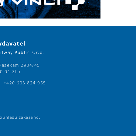
ydavatel
ilway Public s.r.o.
Pasekám 2984/45
0 01 Zlín
l. +420 603 824 955
souhlasu zakázáno.