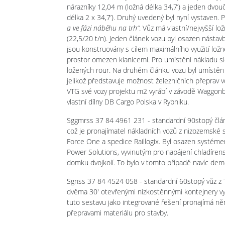
nárazníky 12,04 m (ložná délka 34,7’) a jeden dvo
délka 2 x 34,7’). Druhý uvedený byl nyní vystaven.
a ve fázi náběhu na trh“
. Vůz má vlastní/nejvyšší l
(22,5/20 t/n). Jeden článek vozu byl osazen nástav
jsou konstruovány s cílem maximálního využití ložné
prostor omezen klanicemi. Pro umístění nákladu slo
ložených rour. Na druhém článku vozu byl umístěn 
jelikož představuje možnost železničních přeprav vo
VTG své vozy projektu m2 vyrábí v závodě Waggonba
vlastní dílny DB Cargo Polska v Rybniku.
Sggmrss 37 84 4961 231 - standardní 90stopý čl
což je pronajímatel nákladních vozů z nizozemské s
Force One a spedice Raillogix. Byl osazen systém
Power Solutions, vyvinutým pro napájení chladíren
domku dvojkolí. To bylo v tomto případě navíc de
Sgnss 37 84 4524 058 - standardní 60stopý vůz z T
dvěma 30' otevřenými nízkostěnnými kontejnery vy
tuto sestavu jako integrované řešení pronajímá ně
přepravami materiálu pro stavby.