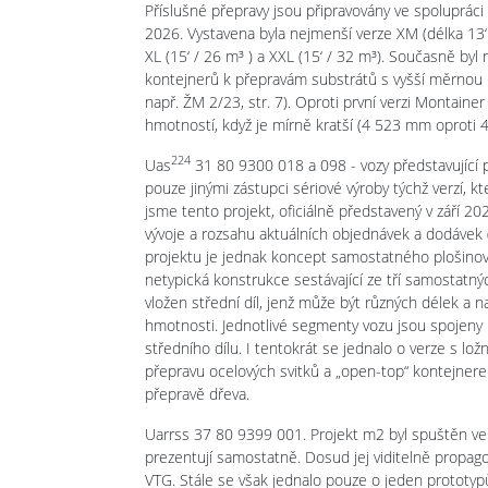
Příslušné přepravy jsou připravovány ve spolupráci
2026. Vystavena byla nejmenší verze XM (délka 13‘ -
XL (15‘ / 26 m³ ) a XXL (15‘ / 32 m³). Současně byl
kontejnerů k přepravám substrátů s vyšší měrnou h
např. ŽM 2/23, str. 7). Oproti první verzi Montaine
hmotností, když je mírně kratší (4 523 mm oproti
224
Uas
31 80 9300 018 a 098 - vozy představující 
pouze jinými zástupci sériové výroby týchž verzí, k
jsme tento projekt, oficiálně představený v září 20
vývoje a rozsahu aktuálních objednávek a dodávek 
projektu je jednak koncept samostatného plošinov
netypická konstrukce sestávající ze tří samostatný
vložen střední díl, jenž může být různých délek a
hmotnosti. Jednotlivé segmenty vozu jsou spojeny
středního dílu. I tentokrát se jednalo o verze s lo
přepravu ocelových svitků a „open-top“ kontejner
přepravě dřeva.
Uarrss 37 80 9399 001. Projekt m2 byl spuštěn ve s
prezentují samostatně. Dosud jej viditelně propagov
VTG. Stále se však jednalo pouze o jeden prototyp