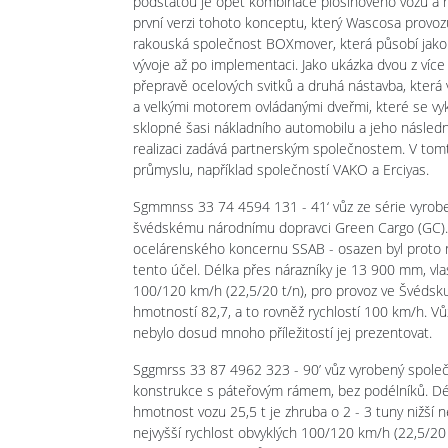
podstatou je opět kombinace plošinového vozu a ná
první verzi tohoto konceptu, který Wascosa provozu
rakouská společnost BOXmover, která působí jako 
vývoje až po implementaci. Jako ukázka dvou z víc
přepravě ocelových svitků a druhá nástavba, která
a velkými motorem ovládanými dveřmi, které se vy
sklopné šasi nákladního automobilu a jeho násle
realizaci zadává partnerským společnostem. V tom
průmyslu, například společností VAKO a Erciyas.
Sgmmnss 33 74 4594 131 - 41‘ vůz ze série vyro
švédskému národnímu dopravci Green Cargo (GC).
ocelárenského koncernu SSAB - osazen byl proto 
tento účel. Délka přes nárazníky je 13 900 mm, vlas
100/120 km/h (22,5/20 t/n), pro provoz ve Švédsku 
hmotností 82,7, a to rovněž rychlostí 100 km/h. Vů
nebylo dosud mnoho příležitostí jej prezentovat.
Sggmrss 33 87 4962 323 - 90’ vůz vyrobený spol
konstrukce s páteřovým rámem, bez podélníků. Dél
hmotnost vozu 25,5 t je zhruba o 2 - 3 tuny nižší n
nejvyšší rychlost obvyklých 100/120 km/h (22,5/20 