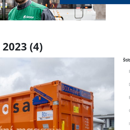
 2023 (4)
Ští