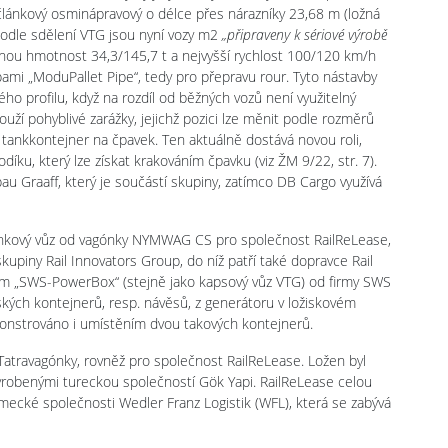
učlánkový osminápravový o délce přes nárazníky 23,68 m (ložná
 Podle sdělení VTG jsou nyní vozy m2
„připraveny k sériové výrobě
ožnou hmotnost 34,3/145,7 t a nejvyšší rychlost 100/120 km/h
bami „ModuPallet Pipe“, tedy pro přepravu rour. Tyto nástavby
ho profilu, když na rozdíl od běžných vozů není využitelný
uží pohyblivé zarážky, jejichž pozici lze měnit podle rozměrů
tankkontejner na čpavek. Ten aktuálně dostává novou roli,
díku, který lze získat krakováním čpavku (viz ŽM 9/22, str. 7).
u Graaff, který je součástí skupiny, zatímco DB Cargo využívá
ánkový vůz od vagónky NYMWAG CS pro společnost RailReLease,
kupiny Rail Innovators Group, do níž patří také dopravce Rail
em „SWS-PowerBox“ (stejně jako kapsový vůz VTG) od firmy SWS
ských kontejnerů, resp. návěsů, z generátoru v ložiskovém
monstrováno i umístěním dvou takových kontejnerů.
atravagónky, rovněž pro společnost RailReLease. Ložen byl
robenými tureckou společností Gök Yapi. RailReLease celou
mecké společnosti Wedler Franz Logistik (WFL), která se zabývá