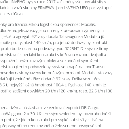
načku INVEHO byly v roce 2017 začleněny všechny aktivity v
nákladních vozů skupiny ERMEWA. Jako INVEHO UFO pak vystupují
liers d’Orval.
nky pro francouzskou logistickou společnost Modalis.
odloužena, jelikož vozy jsou určeny k přepravám výměnných
 ještě o agregát. 92’ vozy dodala Tatravagónka Modalisu již
ůsobilé pro rychlost 140 km/h, pro jehož dodávky byl kontrakt
proto bude osazena podvozky typu RC25NT-D z vývoje firmy
ředstavují speciální konstrukci s křížovou vazbou dvojkolí a
ypružení pryžo-kovovými bloky a sekundární vypružení
eristikou (tento podvozek byl vystaven např. na InnoTransu
 podvozky navíc vybaveny kotoučovými brzdami. Modalis tyto vozy
platňují i zmíněné dříve dodané 92' vozy. Délka vozu přes
,6 t, nejvyšší ložná hmotnost 106,4 t. Rychlost 140 km/h je
ostí je zatížení obvyklých 20 t/n (120 km/h), resp. 22,5 t/n (100
upena dvěma nástavbami ve venkovní expozici DB Cargo.
nnoWaggonu 2 x 30. Už jen svým vzhledem byl pozoruhodnější
en proto, že jde o konstrukci pro sypké substráty citlivé na
o přepravy přímo redukovaného železa nebo posypové soli.