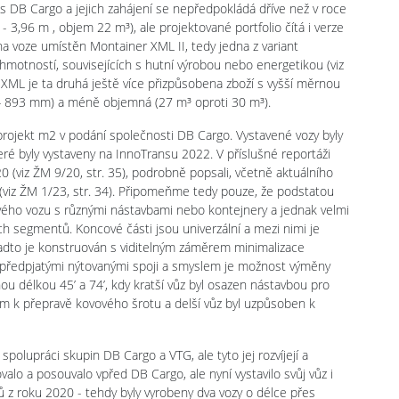
 s DB Cargo a jejich zahájení se nepředpokládá dříve než v roce
 3,96 m , objem 22 m³), ale projektované portfolio čítá i verze
 na voze umístěn Montainer XML II, tedy jedna z variant
motností, souvisejících s hutní výrobou nebo energetikou (viz
r XML je ta druhá ještě více přizpůsobena zboží s vyšší měrnou
 4 893 mm) a méně objemná (27 m³ oproti 30 m³).
projekt m2 v podání společnosti DB Cargo. Vystavené vozy byly
teré byly vystaveny na InnoTransu 2022. V příslušné reportáži
20 (viz ŽM 9/20, str. 35), podrobně popsali, včetně aktuálního
(viz ŽM 1/23, str. 34). Připomeňme tedy pouze, že podstatou
ého vozu s různými nástavbami nebo kontejnery a jednak velmi
ch segmentů. Koncové části jsou univerzální a mezi nimi je
 nadto je konstruován s viditelným záměrem minimalizace
 předpjatými nýtovanými spoji a smyslem je možnost výměny
žnou délkou 45’ a 74’, kdy kratší vůz byl osazen nástavbou pro
em k přepravě kovového šrotu a delší vůz byl uzpůsoben k
polupráci skupin DB Cargo a VTG, ale tyto jej rozvíjejí a
alo a posouvalo vpřed DB Cargo, ale nyní vystavilo svůj vůz i
ů z roku 2020 - tehdy byly vyrobeny dva vozy o délce přes