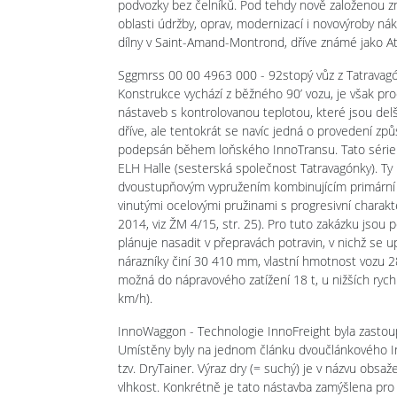
podvozky bez čelníků. Pod tehdy nově založenou z
oblasti údržby, oprav, modernizací i novovýroby 
dílny v Saint-Amand-Montrond, dříve známé jako Ate
Sggmrss 00 00 4963 000 - 92stopý vůz z Tatravagó
Konstrukce vychází z běžného 90’ vozu, je však pr
nástaveb s kontrolovanou teplotou, které jsou delší
dříve, ale tentokrát se navíc jedná o provedení zp
podepsán během loňského InnoTransu. Tato série 
ELH Halle (sesterská společnost Tatravagónky). Ty p
dvoustupňovým vypružením kombinujícím primární v
vinutými ocelovými pružinami s progresivní charakt
2014, viz ŽM 4/15, str. 25). Pro tuto zakázku jsou
plánuje nasadit v přepravách potravin, v nichž se u
nárazníky činí 30 410 mm, vlastní hmotnost vozu 28
možná do nápravového zatížení 18 t, u nižších rychl
km/h).
InnoWaggon - Technologie InnoFreight byla zasto
Umístěny byly na jednom článku dvoučlánkového I
tzv. DryTainer. Výraz dry (= suchý) je v názvu obsaž
vlhkost. Konkrétně je tato nástavba zamýšlena pr