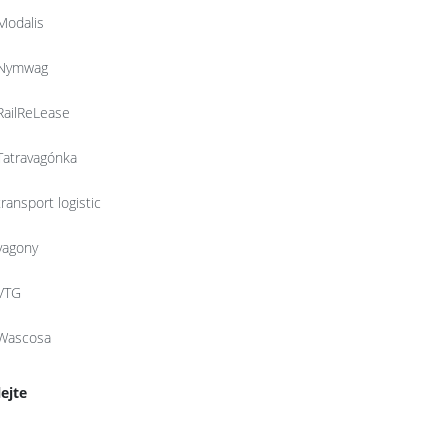
Modalis
Nymwag
RailReLease
Tatravagónka
transport logistic
vagony
VTG
Wascosa
lejte