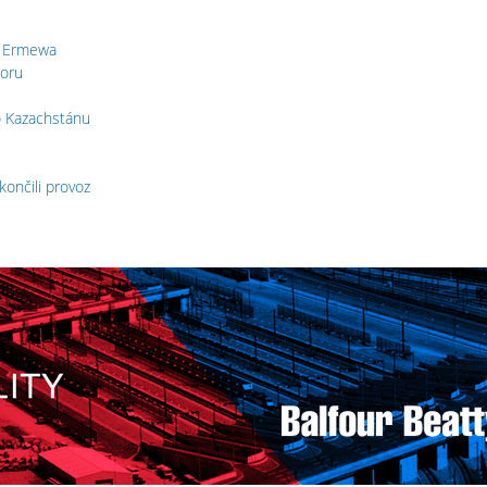
t Ermewa
doru
o Kazachstánu
končili provoz