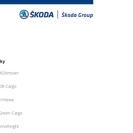
tky
BOXmover
DB Cargo
Ermewa
Green Cargo
Innofreight