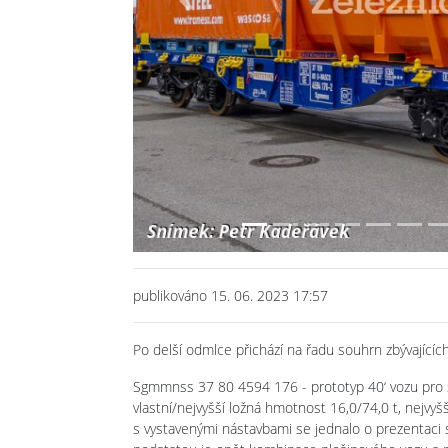
Previous
publikováno 15. 06. 2023 17:57
Po delší odmlce přichází na řadu souhrn zbývajícíc
Sgmmnss 37 80 4594 176 - prototyp 40‘ vozu pro 
vlastní/nejvyšší ložná hmotnost 16,0/74,0 t, nejvyš
s vystavenými nástavbami se jednalo o prezentaci 