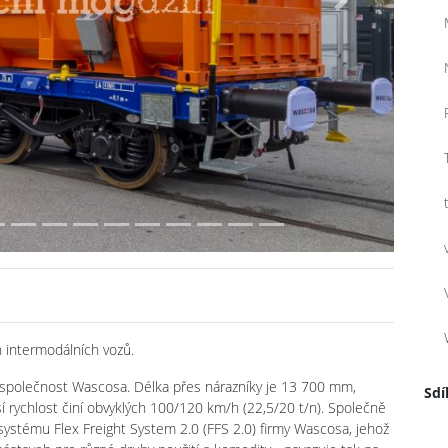
Next
h intermodálních vozů.
společnost Wascosa. Délka přes nárazníky je 13 700 mm,
Sdí
ší rychlost činí obvyklých 100/120 km/h (22,5/20 t/n). Společně
systému Flex Freight System 2.0 (FFS 2.0) firmy Wascosa, jehož