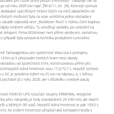
staveb pro různé druhy použití a komodity - navazuje tak na
je od roku 2009 (viz např. ŽM 6/11, str. 28). Koncept vyvinula
dodavatel specifických řešení šitých na mírů zákazníkům od
e různých možností byla na voze umístěna jedna nástavba k
 v zásadě odpovídá verzi „BoxMover Rock“ s nízkou čelní klapkou
klápěji směrem vzhůru. Ty umožňují vykládku po umístění na
dné sklopení. Firma BOXmover není přímo výrobcem, samotnou
to případě byla vystavená technika produktem tureckého
bené Tatravagónkou pro společnost Wascosa k pronájmu
 Určen je k přepravám horkých bram mezi závody
nástavbou od společnosti ExTe, konstruovanou přímo pro
tní/nejvyšší ložná hmotnost vozu 17,3/72,7 t, nejvyšší rychlost
u GC je povoleno ložení na 25 tun na nápravu, tj. s ložnou
z pocházel již z roku 2020, ale v důsledku covidové pauzy
ečností INVEHO UFO (součást skupiny ERMEWA), netypické
ka přes nárazníky je tedy standardních 29 590 mm, ale vlastní
ežli u běžných 90’ vozů. Nejvyšší ložná hmotnost je pak 109,5 t,
t/n). Ke snížení hmotnosti přispívá také kompaktní brzda s