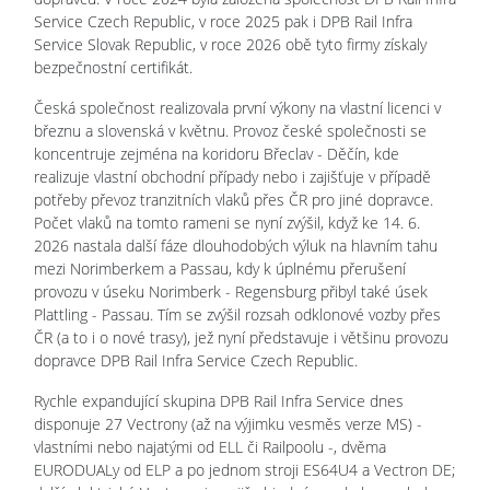
Service Czech Republic, v roce 2025 pak i DPB Rail Infra
Service Slovak Republic, v roce 2026 obě tyto firmy získaly
bezpečnostní certifikát.
Česká společnost realizovala první výkony na vlastní licenci v
březnu a slovenská v květnu. Provoz české společnosti se
koncentruje zejména na koridoru Břeclav - Děčín, kde
realizuje vlastní obchodní případy nebo i zajišťuje v případě
potřeby převoz tranzitních vlaků přes ČR pro jiné dopravce.
Počet vlaků na tomto rameni se nyní zvýšil, když ke 14. 6.
2026 nastala další fáze dlouhodobých výluk na hlavním tahu
mezi Norimberkem a Passau, kdy k úplnému přerušení
provozu v úseku Norimberk - Regensburg přibyl také úsek
Plattling - Passau. Tím se zvýšil rozsah odklonové vozby přes
ČR (a to i o nové trasy), jež nyní představuje i většinu provozu
dopravce DPB Rail Infra Service Czech Republic.
Rychle expandující skupina DPB Rail Infra Service dnes
disponuje 27 Vectrony (až na výjimku vesměs verze MS) -
vlastními nebo najatými od ELL či Railpoolu -, dvěma
EURODUALy od ELP a po jednom stroji ES64U4 a Vectron DE;