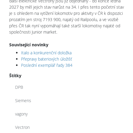
další elektrické Vectrony jsou již objednány - do konce ledna
2027 by měl jejich stav narůst na 34. I přes tento početní stav
je s ohledem na vytížení lokomotiv pro aktivity v ČR k dispozici
prozatím jen stroj 7193 900, najatý od Railpoolu, a ve vozbě
přes ČR tak nyní vypomáhají také starší lokomotivy najaté od
společnosti Junior market.
Související novinky
Italo a konkurenční doložka
Přepravy bateriových úložišť
Poslední exemplář řady 384
Štítky
DPB
Siemens
vagony
Vectron