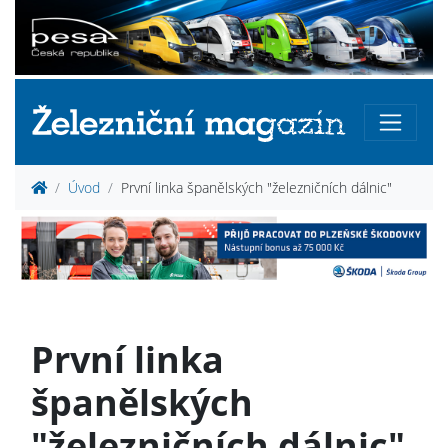
Úvod
První linka španělských "železničních dálnic"
První linka
španělských
"železničních dálnic"