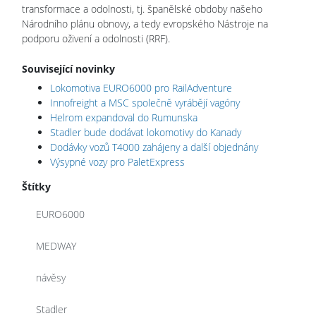
transformace a odolnosti, tj. španělské obdoby našeho
Národního plánu obnovy, a tedy evropského Nástroje na
podporu oživení a odolnosti (RRF).
Související novinky
Lokomotiva EURO6000 pro RailAdventure
Innofreight a MSC společně vyrábějí vagóny
Helrom expandoval do Rumunska
Stadler bude dodávat lokomotivy do Kanady
Dodávky vozů T4000 zahájeny a další objednány
Výsypné vozy pro PaletExpress
Štítky
EURO6000
MEDWAY
návěsy
Stadler