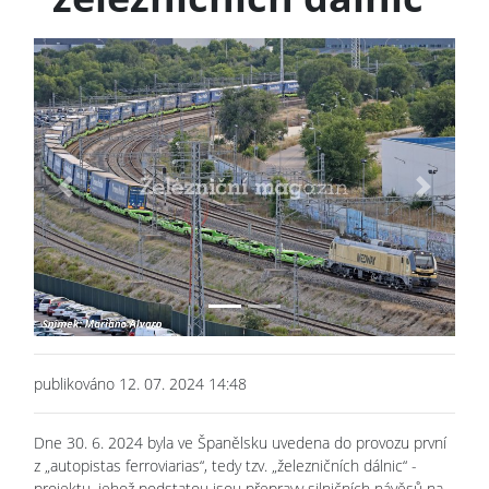
Previous
Next
publikováno 12. 07. 2024 14:48
Dne 30. 6. 2024 byla ve Španělsku uvedena do provozu první
z „autopistas ferroviarias“, tedy tzv. „železničních dálnic“ -
projektu, jehož podstatou jsou přepravy silničních návěsů na