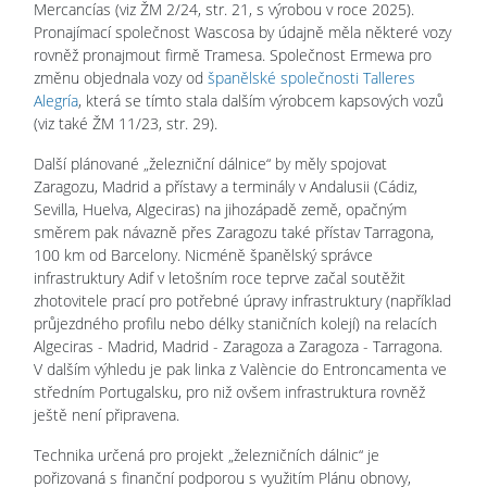
Mercancías (viz ŽM 2/24, str. 21, s výrobou v roce 2025).
Pronajímací společnost Wascosa by údajně měla některé vozy
rovněž pronajmout firmě Tramesa. Společnost Ermewa pro
změnu objednala vozy od
španělské společnosti Talleres
Alegría
, která se tímto stala dalším výrobcem kapsových vozů
(viz také ŽM 11/23, str. 29).
Další plánované „železniční dálnice“ by měly spojovat
Zaragozu, Madrid a přístavy a terminály v Andalusii (Cádiz,
Sevilla, Huelva, Algeciras) na jihozápadě země, opačným
směrem pak návazně přes Zaragozu také přístav Tarragona,
100 km od Barcelony. Nicméně španělský správce
infrastruktury Adif v letošním roce teprve začal soutěžit
zhotovitele prací pro potřebné úpravy infrastruktury (například
průjezdného profilu nebo délky staničních kolejí) na relacích
Algeciras - Madrid, Madrid - Zaragoza a Zaragoza - Tarragona.
V dalším výhledu je pak linka z Valèncie do Entroncamenta ve
středním Portugalsku, pro niž ovšem infrastruktura rovněž
ještě není připravena.
Technika určená pro projekt „železničních dálnic“ je
pořizovaná s finanční podporou s využitím Plánu obnovy,