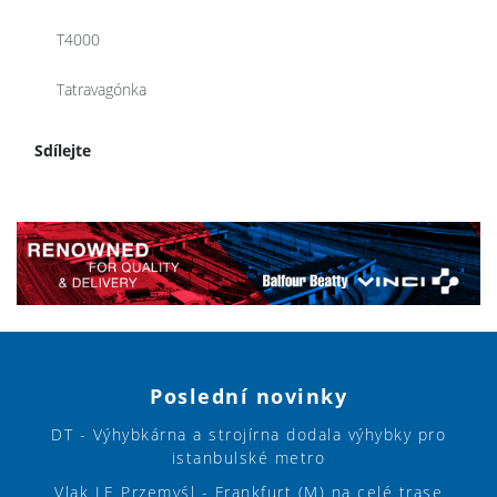
T4000
Tatravagónka
Sdílejte
Poslední novinky
DT - Výhybkárna a strojírna dodala výhybky pro
istanbulské metro
Vlak LE Przemyśl - Frankfurt (M) na celé trase