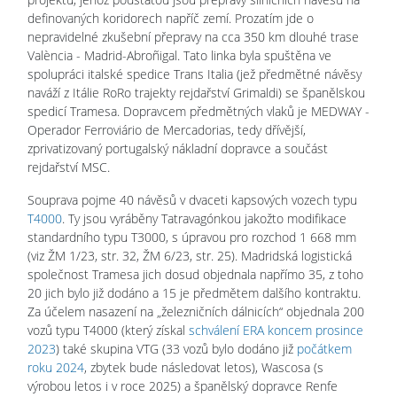
definovaných koridorech napříč zemí. Prozatím jde o
nepravidelné zkušební přepravy na cca 350 km dlouhé trase
València - Madrid-Abroñigal. Tato linka byla spuštěna ve
spolupráci italské spedice Trans Italia (jež předmětné návěsy
naváží z Itálie RoRo trajekty rejdařství Grimaldi) se španělskou
spedicí Tramesa. Dopravcem předmětných vlaků je MEDWAY -
Operador Ferroviário de Mercadorias, tedy dřívější,
zprivatizovaný portugalský nákladní dopravce a součást
rejdařství MSC.
Souprava pojme 40 návěsů v dvaceti kapsových vozech typu
T4000
. Ty jsou vyráběny Tatravagónkou jakožto modifikace
standardního typu T3000, s úpravou pro rozchod 1 668 mm
(viz ŽM 1/23, str. 32, ŽM 6/23, str. 25). Madridská logistická
společnost Tramesa jich dosud objednala napřímo 35, z toho
20 jich bylo již dodáno a 15 je předmětem dalšího kontraktu.
Za účelem nasazení na „železničních dálnicích“ objednala 200
vozů typu T4000 (který získal
schválení ERA koncem prosince
2023
) také skupina VTG (33 vozů bylo dodáno již
počátkem
roku 2024
, zbytek bude následovat letos), Wascosa (s
výrobou letos i v roce 2025) a španělský dopravce Renfe