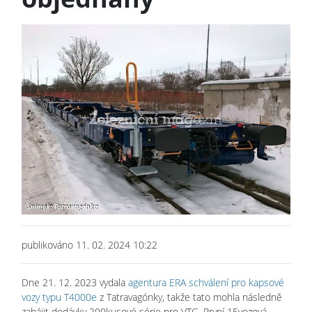
publikováno 11. 02. 2024 10:22
Dne 21. 12. 2023 vydala
agentura ERA schválení pro kapsové
vozy typu T4000e
z Tatravagónky, takže tato mohla následně
zahájit dodávky 200kusové série pro VTG. První 15vozová