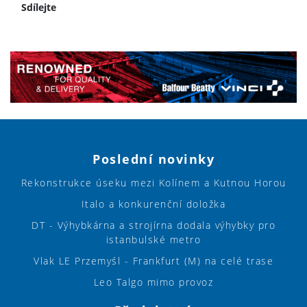
Sdílejte
Poslední novinky
Rekonstrukce úseku mezi Kolínem a Kutnou Horou
Italo a konkurenční doložka
DT - Výhybkárna a strojírna dodala výhybky pro
istanbulské metro
Vlak LE Przemyśl - Frankfurt (M) na celé trase
Leo Talgo mimo provoz