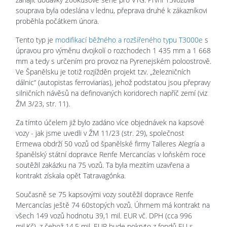
souprava byla odeslána v lednu, přeprava druhé k zákazníkovi
proběhla počátkem února.
Tento typ je
modifikací běžného a rozšířeného typu T3000e
s
úpravou pro výměnu dvojkolí o rozchodech 1 435 mm a 1 668
mm a tedy s určením pro provoz na Pyrenejském poloostrově.
Ve Španělsku je totiž rozjížděn projekt tzv. „železničních
dálnic“ (autopistas ferroviarias), jehož podstatou jsou přepravy
silničních návěsů na definovaných koridorech napříč zemí (viz
ŽM 3/23, str. 11).
Za tímto účelem již bylo zadáno více objednávek na kapsové
vozy - jak jsme uvedli v ŽM 11/23 (str. 29), společnost
Ermewa obdrží 50 vozů od španělské firmy Talleres Alegría a
španělský státní dopravce Renfe Mercancías v loňském roce
soutěžil zakázku na 75 vozů. Ta byla mezitím uzavřena a
kontrakt získala opět Tatravagónka.
Současně se 75 kapsovými vozy soutěžil dopravce Renfe
Mercancías ještě 74 60stopých vozů. Úhrnem má kontrakt na
všech 149 vozů hodnotu 39,1 mil. EUR vč. DPH (cca 996
mil.Kč), z čehož 14,5 mil. EUR bude pokryto z fondů EU s