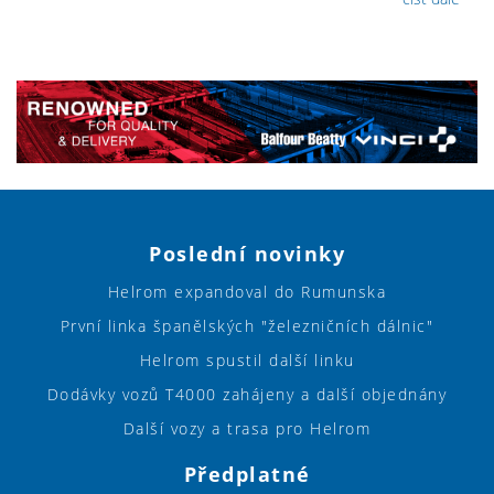
Poslední novinky
Helrom expandoval do Rumunska
První linka španělských "železničních dálnic"
Helrom spustil další linku
Dodávky vozů T4000 zahájeny a další objednány
Další vozy a trasa pro Helrom
Předplatné