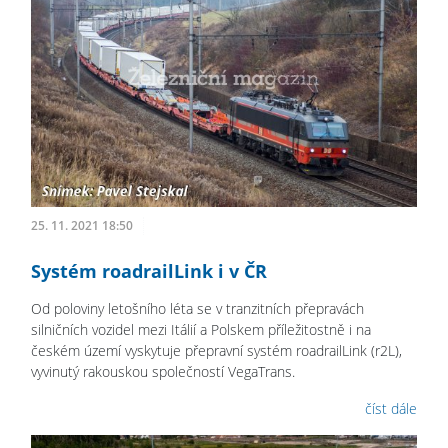
25. 11. 2021 18:50
Systém roadrailLink i v ČR
Od poloviny letošního léta se v tranzitních přepravách
silničních vozidel mezi Itálií a Polskem příležitostně i na
českém území vyskytuje přepravní systém roadrailLink (r2L),
vyvinutý rakouskou společností VegaTrans.
číst dále