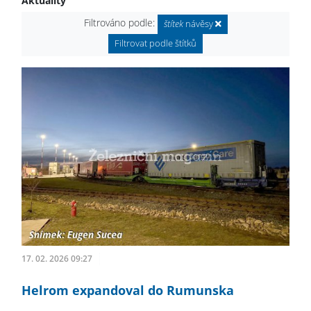
Aktuality
Filtrováno podle:
štítek
návěsy
Filtrovat podle štítků
17. 02. 2026 09:27
Helrom expandoval do Rumunska