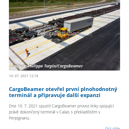
14. 07. 2021 12:18
CargoBeamer otevřel první plnohodnotný
terminál a připravuje další expanzi
Dne 10. 7. 2021 spustil CargoBeamer provoz linky spojující
právě dokončený terminál v Calais s překladištěm v
Perpignanu.
číst dále