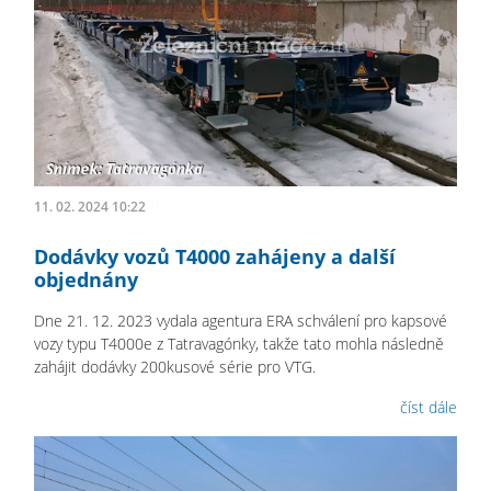
11. 02. 2024 10:22
Dodávky vozů T4000 zahájeny a další
objednány
Dne 21. 12. 2023 vydala agentura ERA schválení pro kapsové
vozy typu T4000e z Tatravagónky, takže tato mohla následně
zahájit dodávky 200kusové série pro VTG.
číst dále