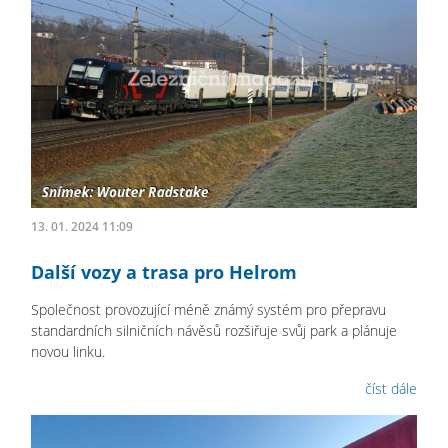
13. 01. 2024 11:09
Další vozy a trasa pro Helrom
Společnost provozující méně známý systém pro přepravu
standardních silničních návěsů rozšiřuje svůj park a plánuje
novou linku.
číst dále