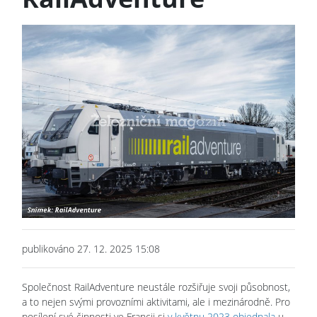
publikováno 27. 12. 2025 15:08
Společnost RailAdventure neustále rozšiřuje svoji působnost,
a to nejen svými provozními aktivitami, ale i mezinárodně. Pro
posílení své činnosti ve Francii si
v květnu 2023 objednala
u