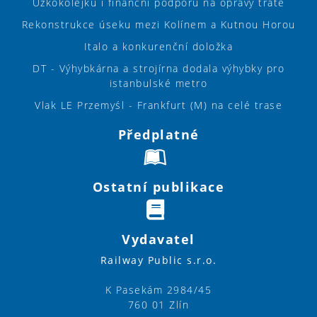
Úzkokolejku i finanční podporu na opravy tratě
Rekonstrukce úseku mezi Kolínem a Kutnou Horou
Italo a konkurenční doložka
DT - Výhybkárna a strojírna dodala výhybky pro
istanbulské metro
Vlak LE Przemyśl - Frankfurt (M) na celé trase
Předplatné
Ostatní publikace
Vydavatel
Railway Public s.r.o.
K Pasekám 2984/45
760 01 Zlín