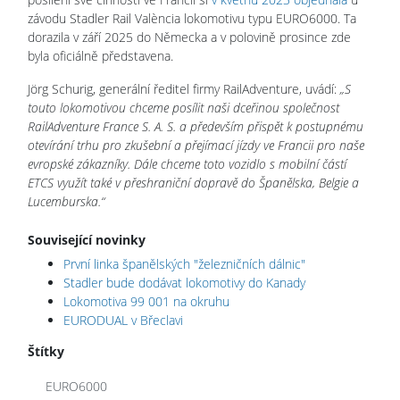
závodu Stadler Rail València lokomotivu typu EURO6000. Ta
dorazila v září 2025 do Německa a v polovině prosince zde
byla oficiálně představena.
Jörg Schurig, generální ředitel firmy RailAdventure, uvádí:
„S
touto lokomotivou chceme posílit naši dceřinou společnost
RailAdventure France S. A. S. a především přispět k postupnému
otevírání trhu pro zkušební a přejímací jízdy ve Francii pro naše
evropské zákazníky. Dále chceme toto vozidlo s mobilní částí
ETCS využít také v přeshraniční dopravě do Španělska, Belgie a
Lucemburska.“
Související novinky
První linka španělských "železničních dálnic"
Stadler bude dodávat lokomotivy do Kanady
Lokomotiva 99 001 na okruhu
EURODUAL v Břeclavi
Štítky
EURO6000