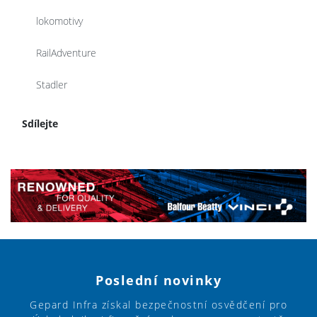
lokomotivy
RailAdventure
Stadler
Sdílejte
Poslední novinky
Gepard Infra získal bezpečnostní osvědčení pro