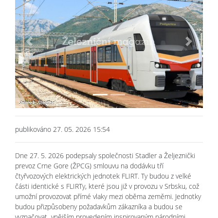
Previous
Next
publikováno 27. 05. 2026 15:54
Dne 27. 5. 2026 podepsaly společnosti Stadler a Željeznički
prevoz Crne Gore (ŽPCG) smlouvu na dodávku tří
čtyřvozových elektrických jednotek FLIRT. Ty budou z velké
části identické s FLIRTy, které jsou již v provozu v Srbsku, což
umožní provozovat přímé vlaky mezi oběma zeměmi. Jednotky
budou přizpůsobeny požadavkům zákazníka a budou se
vyznačovat vnějším provedením inspirovaným národními