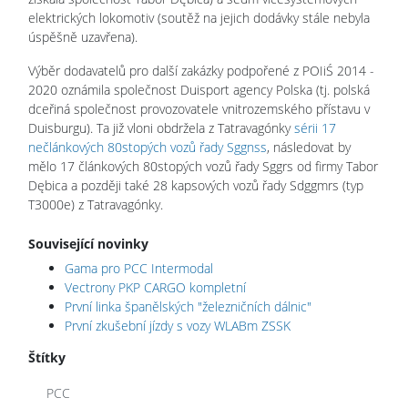
elektrických lokomotiv (soutěž na jejich dodávky stále nebyla
úspěšně uzavřena).
Výběr dodavatelů pro další zakázky podpořené z POIiŚ 2014 -
2020 oznámila společnost Duisport agency Polska (tj. polská
dceřiná společnost provozovatele vnitrozemského přístavu v
Duisburgu). Ta již vloni obdržela z Tatravagónky
sérii 17
nečlánkových 80stopých vozů řady Sggnss
, následovat by
mělo 17 článkových 80stopých vozů řady Sggrs od firmy Tabor
Dębica a později také 28 kapsových vozů řady Sdggmrs (typ
T3000e) z Tatravagónky.
Související novinky
Gama pro PCC Intermodal
Vectrony PKP CARGO kompletní
První linka španělských "železničních dálnic"
První zkušební jízdy s vozy WLABm ZSSK
Štítky
PCC