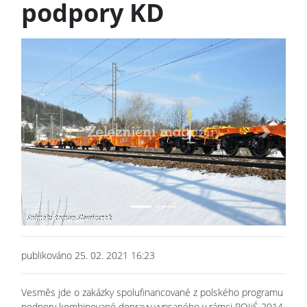
podpory KD
Previous
Next
publikováno 25. 02. 2021 16:23
Vesměs jde o zakázky spolufinancované z polského programu
podpory kombinované dopravy vypsaného v rámci POIiŚ 2014