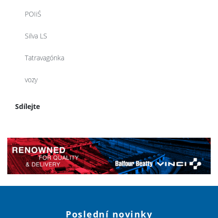
POIiŚ
Silva LS
Tatravagónka
vozy
Sdílejte
Poslední novinky