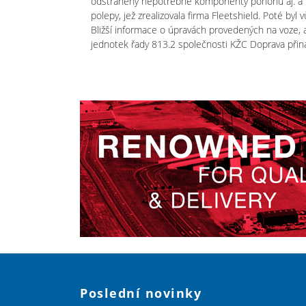
odstraněny nepotřebné komponenty pohonu aj. a 
polepy, jež zrealizovala firma Fleetshield. Poté byl
Bližší informace o úpravách provedených na voze, 
jednotek řady 813.2 společnosti KŽC Doprava přin
Poslední novinky