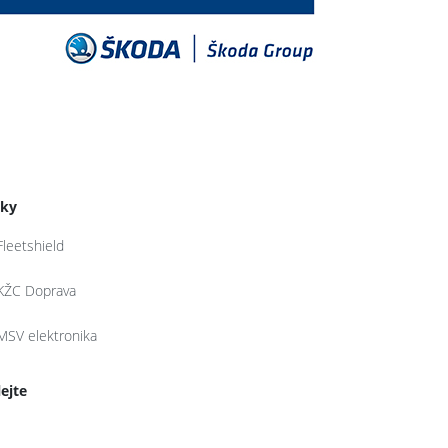
tky
Fleetshield
KŽC Doprava
MSV elektronika
lejte