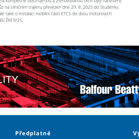
na kompletně odstrojenou a zrenovovanou skříň byly naneseny
 vůz na silničním trajleru převezen dne 29. 8. 2025 do Studénky.
ale také o instalaci mobilní části ETCS do dvou motorových
áší ŽM 9/25.
Předplatné
V