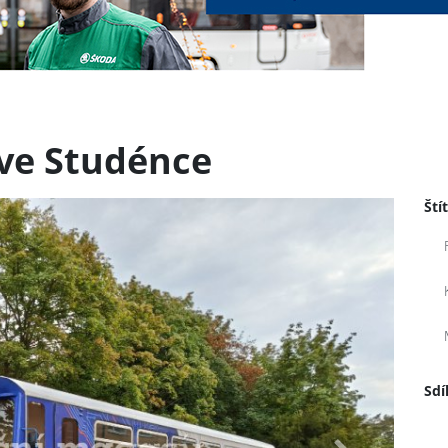
ve Studénce
Ští
Sdí