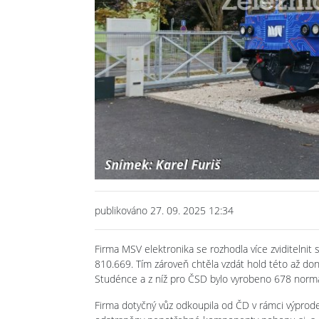
Previous
publikováno 27. 09. 2025 12:34
Firma MSV elektronika se rozhodla více zviditelnit 
810.669. Tím zároveň chtěla vzdát hold této až do
Studénce a z níž pro ČSD bylo vyrobeno 678 nor
Firma dotyčný vůz odkoupila od ČD v rámci výprodej