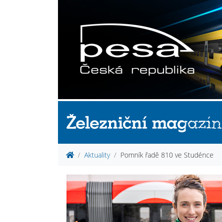
Aktuality
Pomník řadě 810 ve Studénce