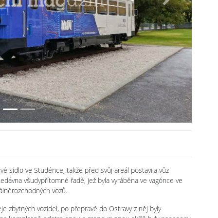
Next
své sídlo ve Studénce, takže před svůj areál postavila vůz
nedávna všudypřítomné řadě, jež byla vyráběna ve vagónce ve
málněrozchodných vozů.
e zbytných vozidel, po přepravě do Ostravy z něj byly