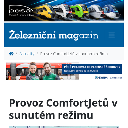
Aktuality
Provoz ComfortJetů v sunutém režimu
Provoz ComfortJetů v
sunutém režimu