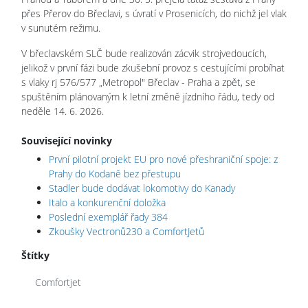
přes Přerov do Břeclavi, s úvratí v Prosenicích, do nichž jel vlak
v sunutém režimu.
V břeclavském SLČ bude realizován zácvik strojvedoucích,
jelikož v první fázi bude zkušební provoz s cestujícími probíhat
s vlaky rj 576/577 „Metropol" Břeclav - Praha a zpět, se
spuštěním plánovaným k letní změně jízdního řádu, tedy od
neděle 14. 6. 2026.
Související novinky
První pilotní projekt EU pro nové přeshraniční spoje: z
Prahy do Kodaně bez přestupu
Stadler bude dodávat lokomotivy do Kanady
Italo a konkurenční doložka
Poslední exemplář řady 384
Zkoušky Vectronů230 a ComfortJetů
Štítky
Comfortjet