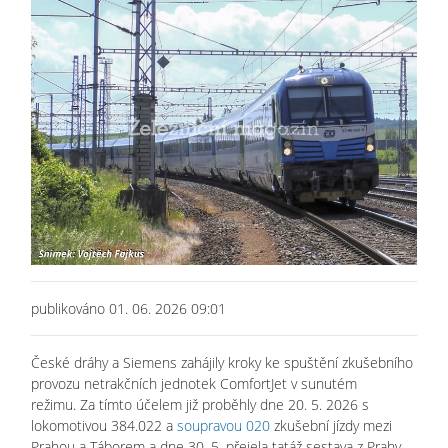
publikováno 01. 06. 2026 09:01
České dráhy a Siemens zahájily kroky ke spuštění zkušebního
provozu netrakčních jednotek ComfortJet v sunutém
režimu. Za tímto účelem již proběhly dne 20. 5. 2026 s
lokomotivou 384.022 a
soupravou 020
zkušební jízdy mezi
Prahou a Táborem a dne 30. 5. přejela tatáž sestava z Prahy