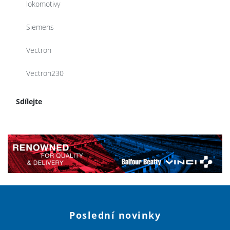
lokomotivy
Siemens
Vectron
Vectron230
Sdílejte
Poslední novinky