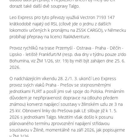
dorazit také další dvě soupravy Talgo.
Leo Express pro tyto převozy využívá Vectron 7193 147
krátkodobě najatý od RSL (cílově jde o jednu z dalších
lokomotiv určených k pronájmu na ZSSK CARGO), v Německu
probíhají přepravy na licenci RailAdventure.
Provoz rychlíků na trase Przemyśl - Ostrava - Praha - Děčín -
Lipsko - letiště Frankfurt/M (resp. dva dny v týdnu pouze z/do
Bohumína, viz ŽM 1/26, str. 19) by měl být zahájen dne 25. 6.
2026.
O nadcházejícím víkendu 28. 2./1. 3. ukončí Leo Express
provoz svých vlaků Praha - Prešov se stejnosměrnými
jednotkami FLIRT a posílí jimi své spoje do Polska. Primárním
důvodem je nepřipravenost dopravce na (dlouho předem
známou) konverzi napájecí soustavy v žilinském uzlu ze 3 na
25 kV. Obnovení linky do Prešova pak LE slibuje již k 1. 5.
2026 s jednotkami Talgo. Mezitím však došlo k posunu
plánovaného termínu zprovoznění napájení střídavou
soustavou v Žilině, momentálně na září 2026, jak popisujeme
v ŽM 2/26.