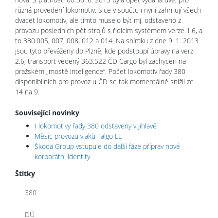
různá provedení lokomotiv. Sice v součtu i nyní zahrnují všech
dvacet lokomotiv, ale tímto muselo být mj. odstaveno z
provozu posledních pět strojů s řídicím systémem verze 1.6, a
to 380.005, 007, 008, 012 a 014. Na snímku z dne 9. 1. 2013
jsou tyto převáženy do Plzně, kde podstoupí úpravy na verzi
2.6; transport vedený 363.522 ČD Cargo byl zachycen na
pražském „mostě inteligence“. Počet lokomotiv řady 380
disponibilních pro provoz u ČD se tak momentálně snížil ze
14 na 9.
Související novinky
I lokomotivy řady 380 odstaveny v Jihlavě
Měsíc provozu vlaků Talgo LE
Škoda Group vstupuje do další fáze příprav nové
korporátní identity
Štítky
380
DÚ