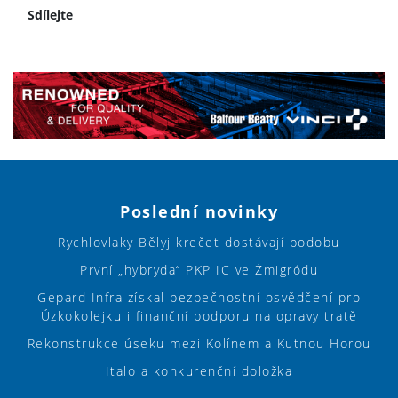
Sdílejte
Poslední novinky
Rychlovlaky Bělyj krečet dostávají podobu
První „hybryda“ PKP IC ve Żmigródu
Gepard Infra získal bezpečnostní osvědčení pro
Úzkokolejku i finanční podporu na opravy tratě
Rekonstrukce úseku mezi Kolínem a Kutnou Horou
Italo a konkurenční doložka