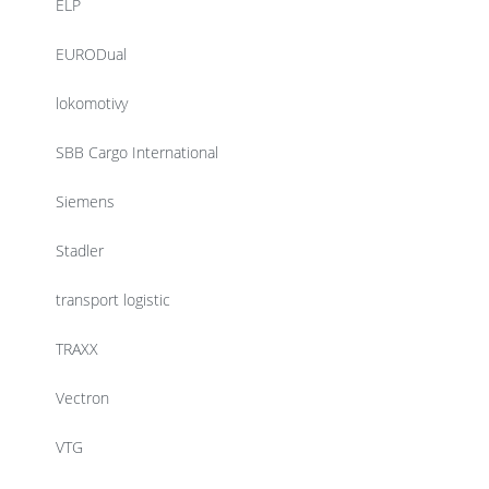
ELP
EURODual
lokomotivy
SBB Cargo International
Siemens
Stadler
transport logistic
TRAXX
Vectron
VTG