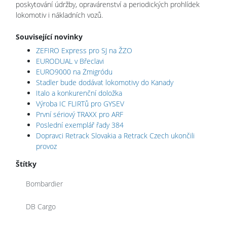
poskytování údržby, opravárenství a periodických prohlídek
lokomotiv i nákladních vozů.
Související novinky
ZEFIRO Express pro SJ na ŽZO
EURODUAL v Břeclavi
EURO9000 na Żmigródu
Stadler bude dodávat lokomotivy do Kanady
Italo a konkurenční doložka
Výroba IC FLIRTů pro GYSEV
První sériový TRAXX pro ARF
Poslední exemplář řady 384
Dopravci Retrack Slovakia a Retrack Czech ukončili
provoz
Štítky
Bombardier
DB Cargo