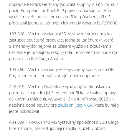
dopravce Retrack Germany (součást skupiny VTG) v nájmu z
poolu European Loc Pool. ELP právě načasování veletrhu
využil k neveřejné akci pro oslavu 5 let působení, při níž
představil jednu ze sériových lokomotiv varianty EURO9000.
193 968 - Vectron varianty A35. Vystaven výrobcem jako
zástupce současné produkce. Jedna ze „sněhurek“, které
Siemens vyrábí nejprve za účelem využití ke zkouškám a
následně je pronajme, resp. prodá. Tento Vectron bude nyní
pronajat na Rail Cargo Austria.
193 560 - Vectron varianty A54 vystavený společností DB
Cargo, jeden ze sériových strojů tohoto dopravce.
248 019 - Vectron Dual Mode využívaný ke zkouškám a
prezentacím (nadto jej Siemens použil ke schválení úpravy k
dálkovému ovládání), vystavený již na InnoTransu 2022 a v
nedávné době použitý pro
zkušební jízdy v ČR
, které by měly
ještě pokračovat.
484 004 - TRAXX F140 MS vystavený společností SBB Cargo
International, prezentující její nabídku služeb v oblasti