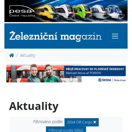
Aktuality
Aktuality
Filtrováno podle:
štítek
DB Cargo
Filtrovat podle štítků