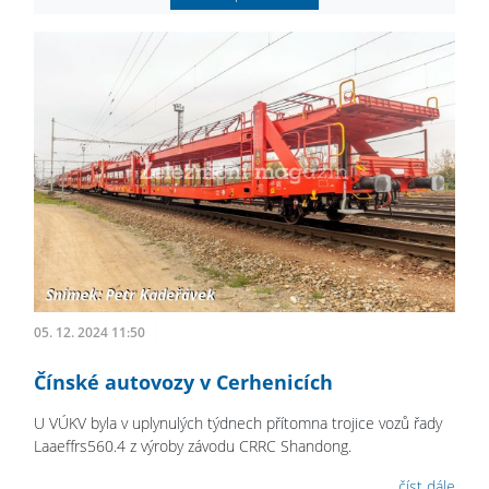
05. 12. 2024 11:50
Čínské autovozy v Cerhenicích
U VÚKV byla v uplynulých týdnech přítomna trojice vozů řady
Laaeffrs560.4 z výroby závodu CRRC Shandong.
číst dále