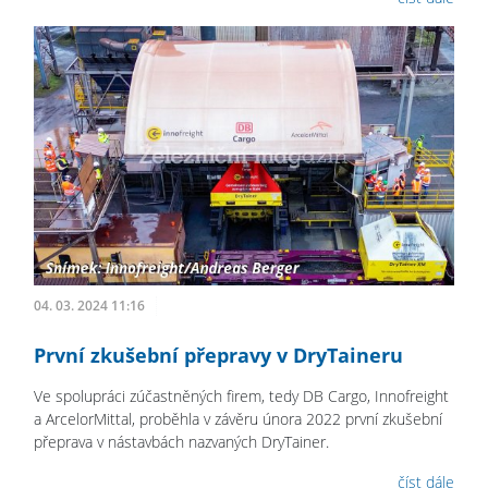
04. 03. 2024 11:16
První zkušební přepravy v DryTaineru
Ve spolupráci zúčastněných firem, tedy DB Cargo, Innofreight
a ArcelorMittal, proběhla v závěru února 2022 první zkušební
přeprava v nástavbách nazvaných DryTainer.
číst dále