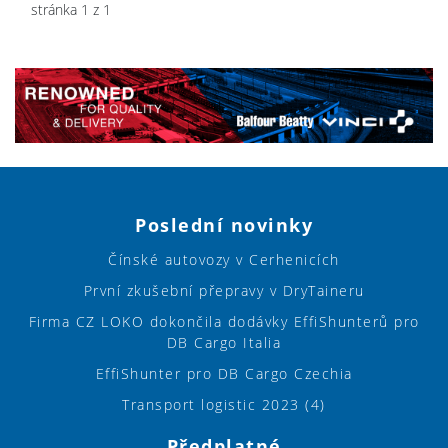
stránka 1 z 1
Poslední novinky
Čínské autovozy v Cerhenicích
První zkušební přepravy v DryTaineru
Firma CZ LOKO dokončila dodávky EffiShunterů pro
DB Cargo Italia
EffiShunter pro DB Cargo Czechia
Transport logistic 2023 (4)
Předplatné