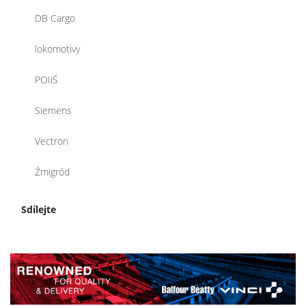
DB Cargo
lokomotivy
POIiŚ
Siemens
Vectron
Źmigród
Sdílejte