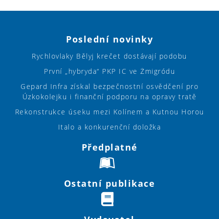
Poslední novinky
Rychlovlaky Bělyj krečet dostávají podobu
První „hybryda“ PKP IC ve Żmigródu
Gepard Infra získal bezpečnostní osvědčení pro
Úzkokolejku i finanční podporu na opravy tratě
Rekonstrukce úseku mezi Kolínem a Kutnou Horou
Italo a konkurenční doložka
Předplatné
Ostatní publikace