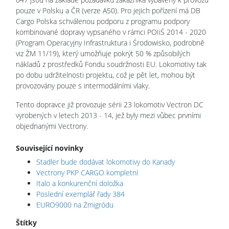
pouze v Polsku a ČR (verze A50). Pro jejich pořízení má DB
Cargo Polska schválenou podporu z programu podpory
kombinované dopravy vypsaného v rámci POIiŚ 2014 - 2020
(Program Operacyjny Infrastruktura i Środowisko, podrobně
viz ŽM 11/19), který umožňuje pokrýt 50 % způsobilých
nákladů z prostředků Fondu soudržnosti EU. Lokomotivy tak
po dobu udržitelnosti projektu, což je pět let, mohou být
provozovány pouze s intermodálními vlaky.
Tento dopravce již provozuje sérii 23 lokomotiv Vectron DC
vyrobených v letech 2013 - 14, jež byly mezi vůbec prvními
objednanými Vectrony.
Související novinky
Stadler bude dodávat lokomotivy do Kanady
Vectrony PKP CARGO kompletní
Italo a konkurenční doložka
Poslední exemplář řady 384
EURO9000 na Żmigródu
Štítky