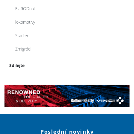
EURODual
lokomotivy
Stadler
Źmigród
Sdílejte
Poslední novinky