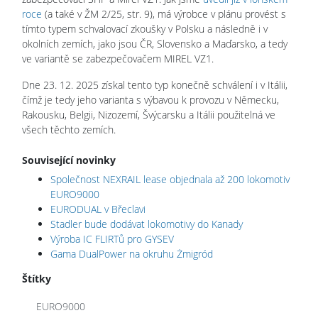
roce
(a také v ŽM 2/25, str. 9), má výrobce v plánu provést s
tímto typem schvalovací zkoušky v Polsku a následně i v
okolních zemích, jako jsou ČR, Slovensko a Maďarsko, a tedy
ve variantě se zabezpečovačem MIREL VZ1.
Dne 23. 12. 2025 získal tento typ konečně schválení i v Itálii,
čímž je tedy jeho varianta s výbavou k provozu v Německu,
Rakousku, Belgii, Nizozemí, Švýcarsku a Itálii použitelná ve
všech těchto zemích.
Související novinky
Společnost NEXRAIL lease objednala až 200 lokomotiv
EURO9000
EURODUAL v Břeclavi
Stadler bude dodávat lokomotivy do Kanady
Výroba IC FLIRTů pro GYSEV
Gama DualPower na okruhu Żmigród
Štítky
EURO9000