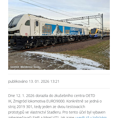
publikováno 13. 01. 2026 13:21
Dne 12. 1. 2026 dorazila do zkušebního centra OETD
IK, Żmigród lokomotiva EURO9000. Konkrétně se jedná o
stroj 2019 301, tedy jeden ze dvou testovacích
prototypů ve vlastnictví Stadleru. Pro tento účel byl vybaven
zabezpečovači SHP a Mirel VZ1. Jak jsme
uvedli již v loňském