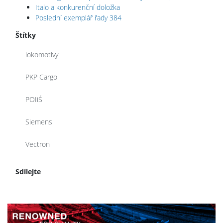
Italo a konkurenční doložka
Poslední exemplář řady 384
Štítky
lokomotivy
PKP Cargo
POIiŚ
Siemens
Vectron
Sdílejte