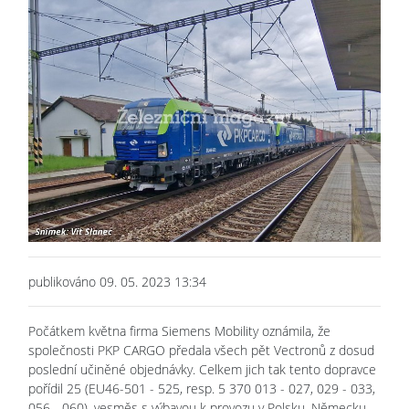
publikováno 09. 05. 2023 13:34
Počátkem května firma Siemens Mobility oznámila, že
společnosti PKP CARGO předala všech pět Vectronů z dosud
poslední učiněné objednávky. Celkem jich tak tento dopravce
pořídil 25 (EU46-501 - 525, resp. 5 370 013 - 027, 029 - 033,
056 - 060), vesměs s výbavou k provozu v Polsku, Německu,