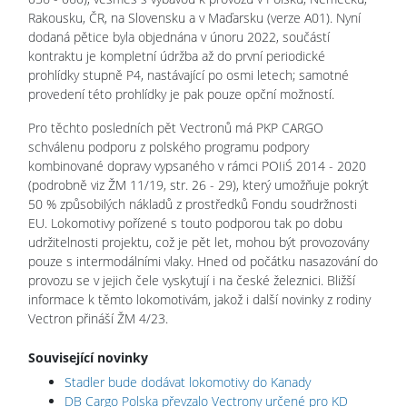
Rakousku, ČR, na Slovensku a v Maďarsku (verze A01). Nyní
dodaná pětice byla objednána v únoru 2022, součástí
kontraktu je kompletní údržba až do první periodické
prohlídky stupně P4, nastávající po osmi letech; samotné
provedení této prohlídky je pak pouze opční možností.
Pro těchto posledních pět Vectronů má PKP CARGO
schválenu podporu z polského programu podpory
kombinované dopravy vypsaného v rámci POIiŚ 2014 - 2020
(podrobně viz ŽM 11/19, str. 26 - 29), který umožňuje pokrýt
50 % způsobilých nákladů z prostředků Fondu soudržnosti
EU. Lokomotivy pořízené s touto podporou tak po dobu
udržitelnosti projektu, což je pět let, mohou být provozovány
pouze s intermodálními vlaky. Hned od počátku nasazování do
provozu se v jejich čele vyskytují i na české železnici. Bližší
informace k těmto lokomotivám, jakož i další novinky z rodiny
Vectron přináší ŽM 4/23.
Související novinky
Stadler bude dodávat lokomotivy do Kanady
DB Cargo Polska převzalo Vectrony určené pro KD