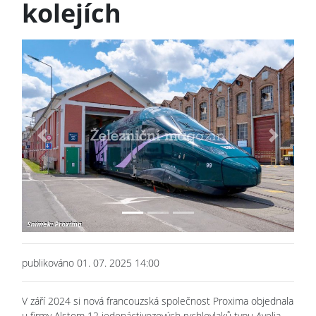
kolejích
Previous
Next
publikováno 01. 07. 2025 14:00
V září 2024 si nová francouzská společnost Proxima objednala
u firmy Alstom 12 jedenáctivozových rychlovlaků typu Avelia