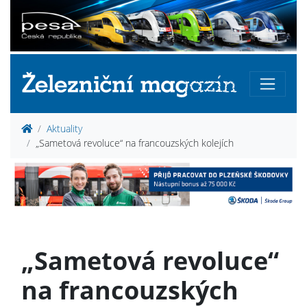
Aktuality
„Sametová revoluce“ na francouzských kolejích
„Sametová revoluce“
na francouzských