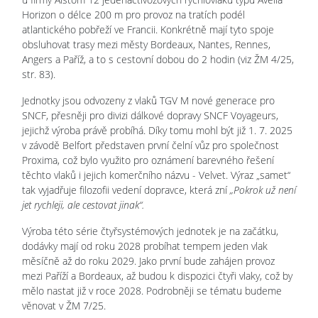
Horizon o délce 200 m pro provoz na tratích podél
atlantického pobřeží ve Francii. Konkrétně mají tyto spoje
obsluhovat trasy mezi městy Bordeaux, Nantes, Rennes,
Angers a Paříž, a to s cestovní dobou do 2 hodin (viz ŽM 4/25,
str. 83).
Jednotky jsou odvozeny z vlaků TGV M nové generace pro
SNCF, přesněji pro divizi dálkové dopravy SNCF Voyageurs,
jejichž výroba právě probíhá. Díky tomu mohl být již 1. 7. 2025
v závodě Belfort představen první čelní vůz pro společnost
Proxima, což bylo využito pro oznámení barevného řešení
těchto vlaků i jejich komerčního názvu - Velvet. Výraz „samet“
tak vyjadřuje filozofii vedení dopravce, která zní
„Pokrok už není
jet rychleji, ale cestovat jinak“.
Výroba této série čtyřsystémových jednotek je na začátku,
dodávky mají od roku 2028 probíhat tempem jeden vlak
měsíčně až do roku 2029. Jako první bude zahájen provoz
mezi Paříží a Bordeaux, až budou k dispozici čtyři vlaky, což by
mělo nastat již v roce 2028. Podrobněji se tématu budeme
věnovat v ŽM 7/25.