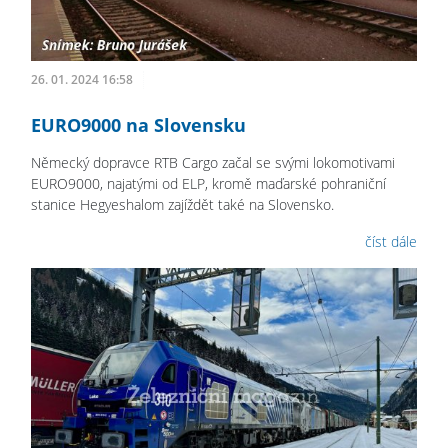
26. 01. 2024 16:58
EURO9000 na Slovensku
Německý dopravce RTB Cargo začal se svými lokomotivami
EURO9000, najatými od ELP, kromě maďarské pohraniční
stanice Hegyeshalom zajíždět také na Slovensko.
číst dále