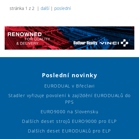
stránka 1 z 2 |
další
|
poslední
Poslední novinky
EURODUAL v Břeclavi
Stadler vyřizuje povolení k zajíždění EURODUALů do
PPS
EURO9000 na Slovensku
Dalších deset strojů EURO9000 pro ELP
Dalších deset EURODUALů pro ELP