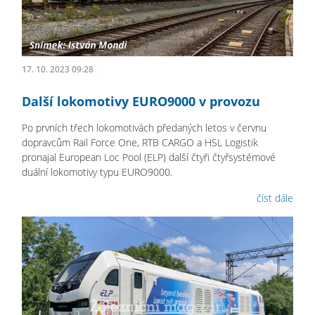
17. 10. 2023 09:28
Další lokomotivy EURO9000 v provozu
Po prvních třech lokomotivách předaných letos v červnu
dopravcům Rail Force One, RTB CARGO a HSL Logistik
pronajal European Loc Pool (ELP) další čtyři čtyřsystémové
duální lokomotivy typu EURO9000.
číst dále