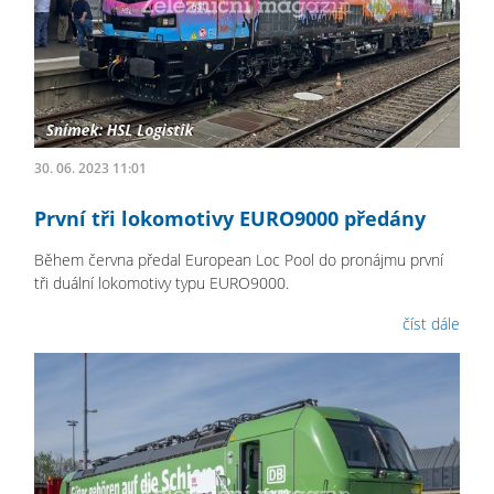
30. 06. 2023 11:01
První tři lokomotivy EURO9000 předány
Během června předal European Loc Pool do pronájmu první
tři duální lokomotivy typu EURO9000.
číst dále