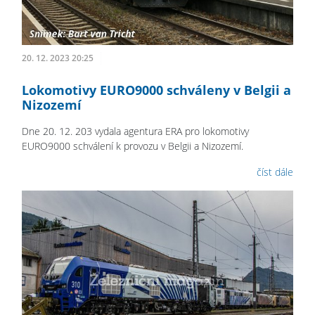
20. 12. 2023 20:25
Lokomotivy EURO9000 schváleny v Belgii a
Nizozemí
Dne 20. 12. 203 vydala agentura ERA pro lokomotivy
EURO9000 schválení k provozu v Belgii a Nizozemí.
číst dále