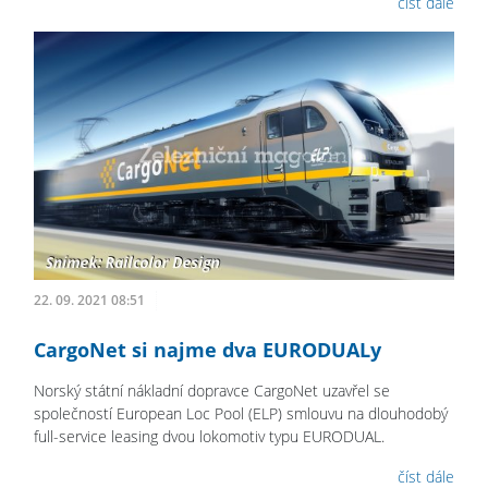
číst dále
22. 09. 2021 08:51
CargoNet si najme dva EURODUALy
Norský státní nákladní dopravce CargoNet uzavřel se
společností European Loc Pool (ELP) smlouvu na dlouhodobý
full-service leasing dvou lokomotiv typu EURODUAL.
číst dále