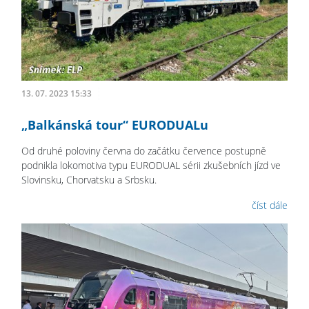
13. 07. 2023 15:33
„Balkánská tour“ EURODUALu
Od druhé poloviny června do začátku července postupně
podnikla lokomotiva typu EURODUAL sérii zkušebních jízd ve
Slovinsku, Chorvatsku a Srbsku.
číst dále