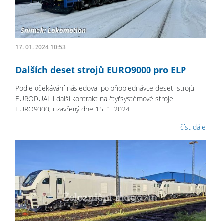
17. 01. 2024 10:53
Dalších deset strojů EURO9000 pro ELP
Podle očekávání následoval po přiobjednávce deseti strojů
EURODUAL i další kontrakt na čtyřsystémové stroje
EURO9000, uzavřený dne 15. 1. 2024.
číst dále