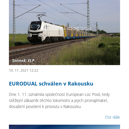
10. 11. 2021 12:22
EURODUAL schválen v Rakousku
Dne 1. 11. oznámila společnost European Loc Pool, tedy
stěžejní zákazník těchto lokomotiv a jejich pronajímatel,
dosažení povolení k provozu v Rakousku.
číst dále