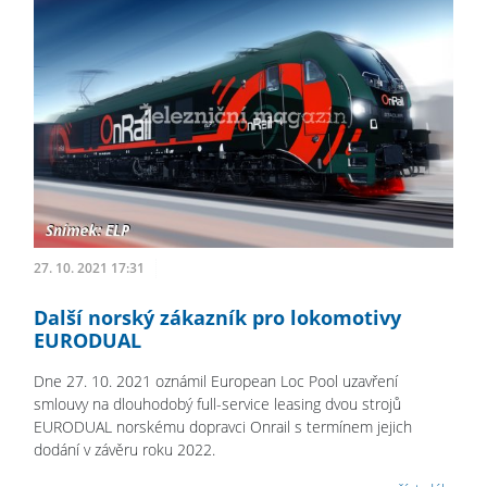
27. 10. 2021 17:31
Další norský zákazník pro lokomotivy
EURODUAL
Dne 27. 10. 2021 oznámil European Loc Pool uzavření
smlouvy na dlouhodobý full-service leasing dvou strojů
EURODUAL norskému dopravci Onrail s termínem jejich
dodání v závěru roku 2022.