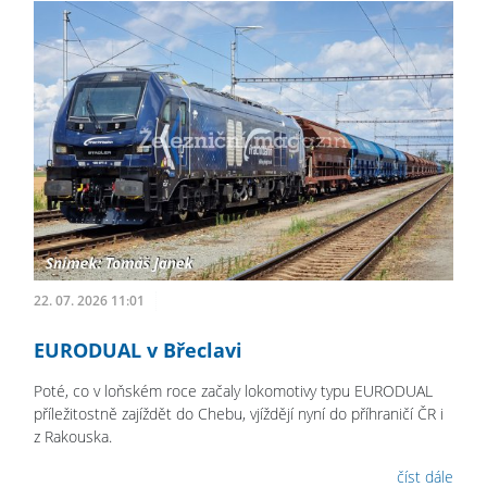
22. 07. 2026 11:01
EURODUAL v Břeclavi
Poté, co v loňském roce začaly lokomotivy typu EURODUAL
příležitostně zajíždět do Chebu, vjíždějí nyní do příhraničí ČR i
z Rakouska.
číst dále