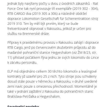
Jednak byly navýšeny počty u dvou z úvodních zákazníků - Rail
Force One tak nyní provozuje tři exempláře (2019 302 - 304),
RTB CARGO dva (2019 305 a 306) a následně obdržel
dopravce Lokomotion Gesellschaft für Schienentraktion stroj
2019 310. Ten by měl být prvním, který se bude
frekventovaně objevovat v Rakousku, jelikož je určen pro
službu na Brennerské dráze.
Přípravy k pravidelnému provozu v Rakousku zahájil i dopravce
RTB Cargo, jenž po červencovém zkušebním průjezdu až do
maďarské pohraniční stanice Hegyeshalom (viz ŽM 8/23, str.
11) přistavil počátkem října jednu ze svých lokomotiv do Lince
k zácviku personálu.
ELP má objednáno celkem 30 těchto lokomotiv a leasingové
kontrakty již uzavřel pro 25 z nich. Tyto stroje jsou schváleny
dosud stále pouze v Německu a Rakousku, v druhé uvedené
zemi navíc pouze s omezenou přechodností. Momentálně je
také v jednání zajíždění z Rakouska do pohraničních stanic
Bratislava-Petržalka a Hegyeshalom.
Související novinky