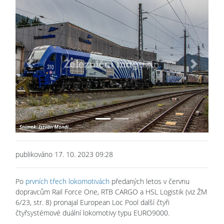
Previous
Next
publikováno 17. 10. 2023 09:28
Po
prvních třech lokomotivách
předaných letos v červnu
dopravcům Rail Force One, RTB CARGO a HSL Logistik (viz ŽM
6/23, str. 8) pronajal European Loc Pool další čtyři
čtyřsystémové duální lokomotivy typu EURO9000.