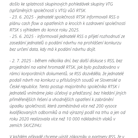
došlo ke splatnosti skupinových pohledávek skupiny VTG
(spřízněných společností s VTG) vůči RTSK.
- 23. 6. 2025 - jednatelé společnosti RTSK informovali RSS o
plánu cash flow a opatřeních a krocích k ozdravení společnosti
RTSK s výhledem do konce roku 2025.
- 25. 6. 2025 - informovali jednatelé RSS o přijetí rozhodnutí ze
zasedání jednatelů o podání návrhu na prohlášení konkurzu
bez určení data, kdy má k podání návrhu dojít.
- 2. 7. 2025 - během několika dní, bez další diskuse s RSS, bez
projednání na valné hromadě RTSK, jak bylo požadováno v
rámci korporátních dokumentů, se RSS dozvěděla, že jednatelé
podali návrh na konkurz u příslušných soudů ve Slovenské a
České republice. Tento postup majoritního společníka RTSK i
jednatelů vnímáme jako účelový a předčasný, bez hledání jiných
přiměřenějších řešení a vhodnějších opatření k zabránění
úpadku společnosti, která zaměstnává více než 200 vysoce
kvalifikovaných odborníků a má výrazný podíl na trhu a jen od
roku 2020 realizovala více než 10 000 nákladních vlaků v
zemích SK/CZ/HU.
V každém případě chceme ujistit zákazníky a partnery RSS, že v