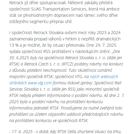
Retrack již dříve spolupracovali. Některé zakázky přebírá
společnost SUAS Transportation Services, která má ambice
stát se plnohodnotným dopravcem nad rámec svého dříve
stěžejního segmentu přeprav uhlí.
I společnost Retrack Slovakia ovšem mezi roky 2023 a 2024
zaznamenala propad výkonů v hrtkm o nepříliš dramatických
13 % a je možné, že by situaci překonala. Dne 29. 7. 2025
vydala společnost RSS prohlášení v následujícím znění: „
Dne
30. 6.2025 byly na společnosti Retrack Slovakia s. r. o. (dále jen
RTSK) a Retrack Czech s. r. o. (RTCZ) podány návrhy na konkurz
z důvodu platební neschopnosti. Tuto skutečnost oznámil
majoritní společník RTSK, společnost VTG, na
svých webových
stránkách www.vtg.com
formou tiskové zprávy. Společnost Rail
Services Slovakia s. r. o. (dále jen RSS) jako minoritní společník
RTSK nebyla předem informována o podání návrhu. Až dne 2. 7.
2025 byla o podání návrhu na prohlášení konkurzu
informována jednateli RTSK. Považujeme za nutné zveřejnit toto
prohlášení za účelem objasnění událostí předcházejících návrhu
na prohlášení konkurzu ve společnosti RTSK.
- 17. 6. 2025 - v době, kdy RTSK čelila zhoršené situaci na trhu,