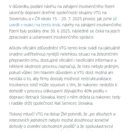
V důsledku podání návrhu na zahájení insolvenčního řízení
ukončily dopravní dceřiné společnosti skupiny VTG na
Slovensku a v ČR okolo 15. - 20. 7. 2025 provoz. Jak jsme
již
uvedli v reakci na tento krok
, návrhy na zahájení insolvenčního
řízení byly podány dne 30. 6 2025, následně se čeká na jejich
zpracování a ustanovení insolvenčního správce.
Ačkoliv oficiální zdůvodnění VTG tento krok svádí na (aktuálně
snadno uvěřitelnou) nynější nelehkou situaci na železničním
přepravním trhu, dostupné oficiální i neoficiální informace a
některé okolnosti procesu naznačují, že toto nebylo jediným,
pokud vůbec tím hlavním důvodem a VTG dost možná ani
nestála o to, aby firmy dostaly možnost restrukturalizace.
Insolvence totiž může souviset s tím, že nakonec nedošlo k
dohodě v procesu odkoupení zbývajícího 40% podílu v
dopravci Retrack Slovakia, který v něm držela (a nakonec tedy
i nadále drží) společnost Rail Services Slovakia.
Tiskový mluvčí VTG na dotaz ŽM potvrdil, že
„po dlouhých a
intenzivních jednáních nebylo možné dosáhnout konečné
dohody o ocenění obchodních podílů“
a že spoluvlastnictví