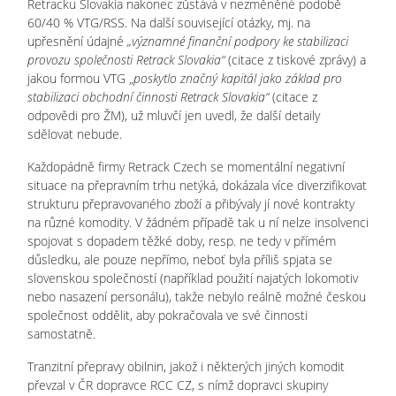
Retracku Slovakia nakonec zůstává v nezměněné podobě
60/40 % VTG/RSS. Na další související otázky, mj. na
upřesnění údajné
„významné finanční podpory ke stabilizaci
provozu společnosti Retrack Slovakia“
(citace z tiskové zprávy) a
jakou formou VTG „
poskytlo značný kapitál jako základ pro
stabilizaci obchodní činnosti Retrack Slovakia“
(citace z
odpovědi pro ŽM), už mluvčí jen uvedl, že další detaily
sdělovat nebude.
Každopádně firmy Retrack Czech se momentální negativní
situace na přepravním trhu netýká, dokázala více diverzifikovat
strukturu přepravovaného zboží a přibývaly jí nové kontrakty
na různé komodity. V žádném případě tak u ní nelze insolvenci
spojovat s dopadem těžké doby, resp. ne tedy v přímém
důsledku, ale pouze nepřímo, neboť byla příliš spjata se
slovenskou společností (například použití najatých lokomotiv
nebo nasazení personálu), takže nebylo reálně možné českou
společnost oddělit, aby pokračovala ve své činnosti
samostatně.
Tranzitní přepravy obilnin, jakož i některých jiných komodit
převzal v ČR dopravce RCC CZ, s nímž dopravci skupiny