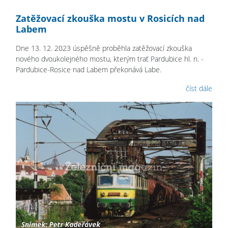
Zatěžovací zkouška mostu v Rosicích nad
Labem
Dne 13. 12. 2023 úspěšně proběhla zatěžovací zkouška
nového dvoukolejného mostu, kterým trať Pardubice hl. n. -
Pardubice-Rosice nad Labem překonává Labe.
číst dále