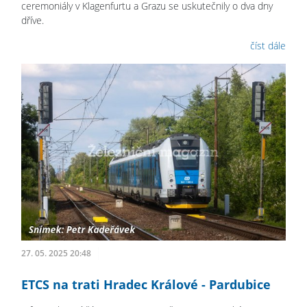
ceremoniály v Klagenfurtu a Grazu se uskutečnily o dva dny
dříve.
číst dále
27. 05. 2025 20:48
ETCS na trati Hradec Králové - Pardubice