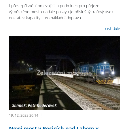
I přes zpřísnění omezujících podmínek pro přejezd
výtoňského mostu nadále poskytuje příslušný traťový úsek
dostatek kapacity i pro nákladní dopravu.
číst dále
19. 12. 2023 20:14
Nový most v Rosicích nad Labem v