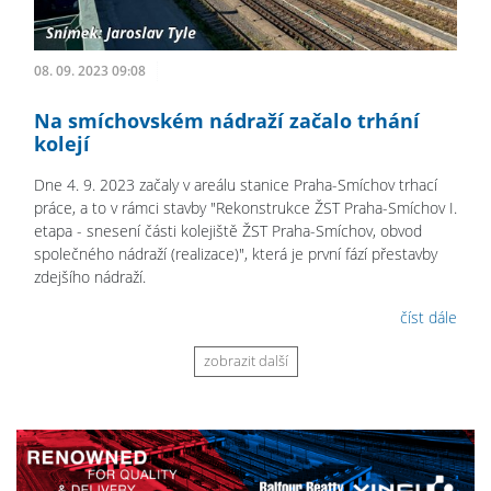
08. 09. 2023 09:08
Na smíchovském nádraží začalo trhání
kolejí
Dne 4. 9. 2023 začaly v areálu stanice Praha-Smíchov trhací
práce, a to v rámci stavby "Rekonstrukce ŽST Praha-Smíchov I.
etapa - snesení části kolejiště ŽST Praha-Smíchov, obvod
společného nádraží (realizace)", která je první fází přestavby
zdejšího nádraží.
číst dále
zobrazit další