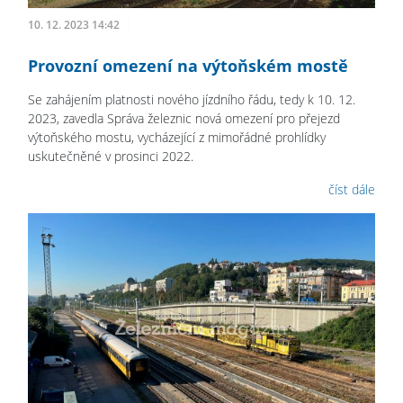
10. 12. 2023 14:42
Provozní omezení na výtoňském mostě
Se zahájením platnosti nového jízdního řádu, tedy k 10. 12.
2023, zavedla Správa železnic nová omezení pro přejezd
výtoňského mostu, vycházející z mimořádné prohlídky
uskutečněné v prosinci 2022.
číst dále