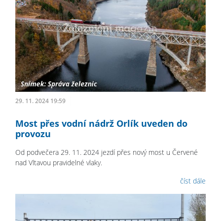
29. 11. 2024 19:59
Most přes vodní nádrž Orlík uveden do
provozu
Od podvečera 29. 11. 2024 jezdí přes nový most u Červené
nad Vltavou pravidelné vlaky.
číst dále