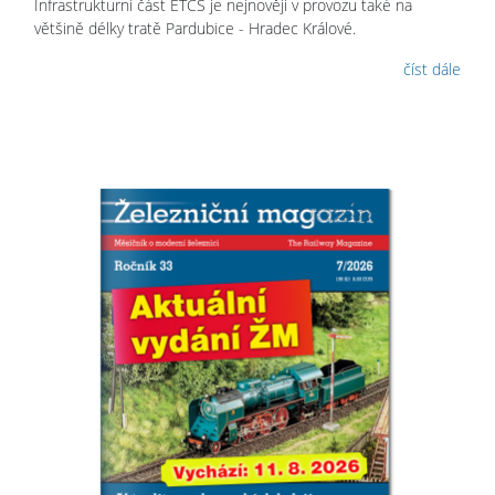
Infrastrukturní část ETCS je nejnověji v provozu také na
většině délky tratě Pardubice - Hradec Králové.
číst dále