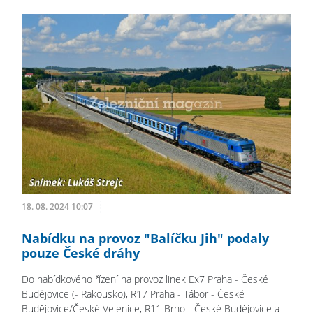
18. 08. 2024 10:07
Nabídku na provoz "Balíčku Jih" podaly
pouze České dráhy
Do nabídkového řízení na provoz linek Ex7 Praha - České
Budějovice (- Rakousko), R17 Praha - Tábor - České
Budějovice/České Velenice, R11 Brno - České Budějovice a