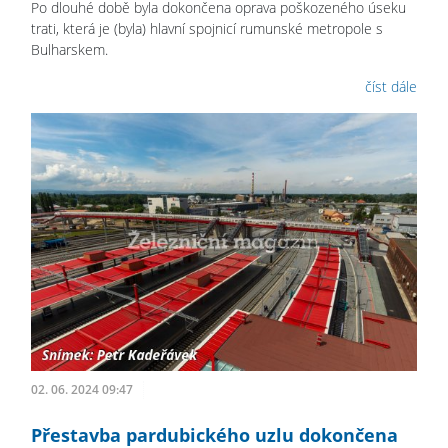
Po dlouhé době byla dokončena oprava poškozeného úseku
trati, která je (byla) hlavní spojnicí rumunské metropole s
Bulharskem.
číst dále
02. 06. 2024 09:47
Přestavba pardubického uzlu dokončena