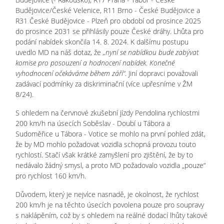
Budějovice/České Velenice, R11 Brno - České Budějovice a
R31 České Budějovice - Plzeň pro období od prosince 2025
do prosince 2031 se přihlásily pouze České dráhy. Lhůta pro
podání nabídek skončila 14. 8. 2024. K dalšímu postupu
uvedlo MD na náš dotaz, že
„nyní se nabídkou bude zabývat
komise pro posouzení a hodnocení nabídek. Konečné
vyhodnocení očekáváme během září“
. Jiní dopravci považovali
zadávací podmínky za diskriminační (více upřesníme v ŽM
8/24).
S ohledem na červnové zkušební jízdy Pendolina rychlostmi
200 km/h na úsecích Soběslav - Doubí u Tábora a
Sudoměřice u Tábora - Votice se mohlo na první pohled zdát,
že by MD mohlo požadovat vozidla schopná provozu touto
rychlostí. Stačí však krátké zamyšlení pro zjištění, že by to
nedávalo žádný smysl, a proto MD požadovalo vozidla „pouze“
pro rychlost 160 km/h.
Důvodem, který je nejvíce nasnadě, je okolnost, že rychlost
200 km/h je na těchto úsecích povolena pouze pro soupravy
s naklápěním, což by s ohledem na reálné dodací lhůty takové