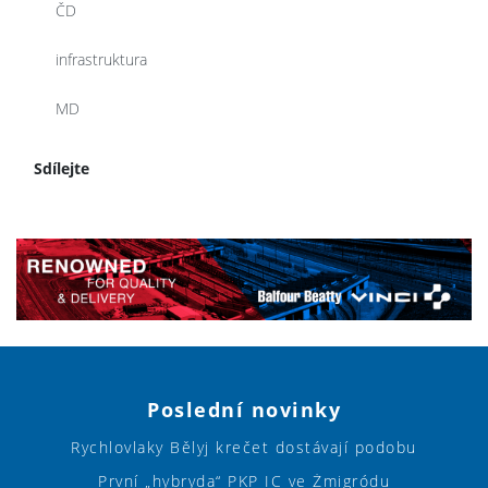
ČD
infrastruktura
MD
Sdílejte
Poslední novinky
Rychlovlaky Bělyj krečet dostávají podobu
První „hybryda“ PKP IC ve Żmigródu