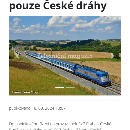
pouze České dráhy
Previous
Next
publikováno 18. 08. 2024 10:07
Do nabídkového řízení na provoz linek Ex7 Praha - České
Budějovice (- Rakousko), R17 Praha - Tábor - České