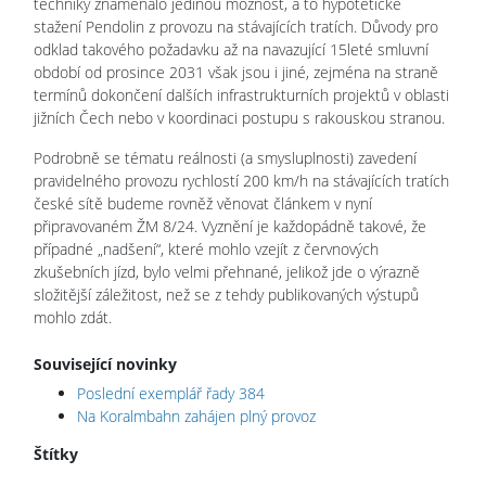
techniky znamenalo jedinou možnost, a to hypotetické
stažení Pendolin z provozu na stávajících tratích. Důvody pro
odklad takového požadavku až na navazující 15leté smluvní
období od prosince 2031 však jsou i jiné, zejména na straně
termínů dokončení dalších infrastrukturních projektů v oblasti
jižních Čech nebo v koordinaci postupu s rakouskou stranou.
Podrobně se tématu reálnosti (a smysluplnosti) zavedení
pravidelného provozu rychlostí 200 km/h na stávajících tratích
české sítě budeme rovněž věnovat článkem v nyní
připravovaném ŽM 8/24. Vyznění je každopádně takové, že
případné „nadšení“, které mohlo vzejít z červnových
zkušebních jízd, bylo velmi přehnané, jelikož jde o výrazně
složitější záležitost, než se z tehdy publikovaných výstupů
mohlo zdát.
Související novinky
Poslední exemplář řady 384
Na Koralmbahn zahájen plný provoz
Štítky