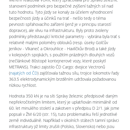
stanovení podmínek pro bezpečné zvýšení tažných sil nad
tuto hodnotu. Tyto jízdy se konaly za účelem vyhodnocení
bezpečnosti jízdy a účinků na trať - nešlo tedy o téma
pevnosti spřahovacího zařízení (jenž je v principu starostí
dopravce), ale vlivu na infrastrukturu. Byly proto zvoleny
podmínky představující kritické parametry - vybrána byla trať s
relativně malými poloměry oblouků (resp. úseky Golčův
Jeníkov - Vlkaneč a Okrouhlice - Havlíčkův Brod) a také jízdy
v kolejových spojkách, s použitím prázdných dlouhých vozů
(nečlánkové 80stopé kontejnerové vozy, které poskytl
METRANS). Trakci zajistilo ČD Cargo: dvojice Vectronů
(
najatých od ČD
) zajišťovala tažnou sílu, trojice lokomotiv řady
363.5 elektrodynamickým brzděním udržovala požadovanou
nízkou rychlost.
Hodnota 350 kN je na síti Správy železnic předpisově daným
nepřekročitelným limitem, který je uplatňován minimálně od
60. let minulého století a zakotven v předpisu D 2/1. Jak jsme
popsali v ŽM 6/20 (str. 15), tuto problematiku řeší jednotlivé
země individuálně. Například v okolních státech tamní správci
infrastruktury již limity zrušili (Polsko, Slovensko) nebo jsou