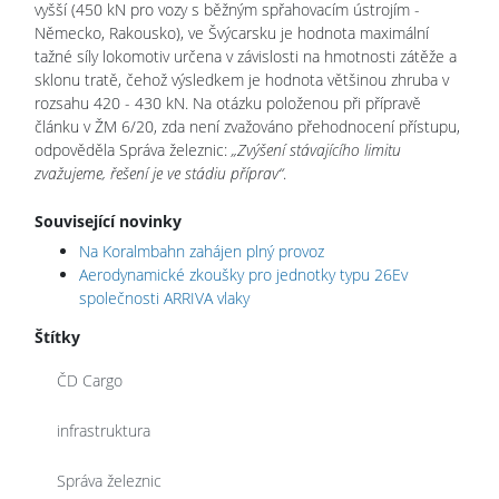
vyšší (450 kN pro vozy s běžným spřahovacím ústrojím -
Německo, Rakousko), ve Švýcarsku je hodnota maximální
tažné síly lokomotiv určena v závislosti na hmotnosti zátěže a
sklonu tratě, čehož výsledkem je hodnota většinou zhruba v
rozsahu 420 - 430 kN. Na otázku položenou při přípravě
článku v ŽM 6/20, zda není zvažováno přehodnocení přístupu,
odpověděla Správa železnic:
„Zvýšení stávajícího limitu
zvažujeme, řešení je ve stádiu příprav“
.
Související novinky
Na Koralmbahn zahájen plný provoz
Aerodynamické zkoušky pro jednotky typu 26Ev
společnosti ARRIVA vlaky
Štítky
ČD Cargo
infrastruktura
Správa železnic