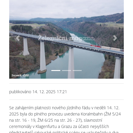
Previous
Next
publikováno 14. 12. 2025 17:21
Se zahájením platnosti nového jízdního řádu v neděli 14. 12.
2025 byla do plného provozu uvedena Koralmbahn (ŽM 5/24
na str. 16 - 19, ŽM 6/25 na str. 26 - 27), slavnostní
ceremoniály v Klagenfurtu a Grazu za účasti nejvyšších
představitelů rakouské politické scény se uskutečnily o dva