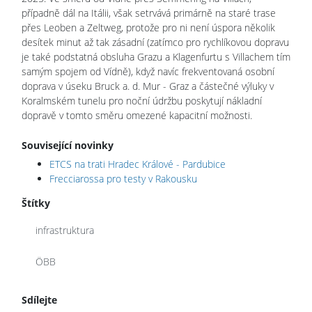
případně dál na Itálii, však setrvává primárně na staré trase
přes Leoben a Zeltweg, protože pro ni není úspora několik
desítek minut až tak zásadní (zatímco pro rychlíkovou dopravu
je také podstatná obsluha Grazu a Klagenfurtu s Villachem tím
samým spojem od Vídně), když navíc frekventovaná osobní
doprava v úseku Bruck a. d. Mur - Graz a částečné výluky v
Koralmském tunelu pro noční údržbu poskytují nákladní
dopravě v tomto směru omezené kapacitní možnosti.
Související novinky
ETCS na trati Hradec Králové - Pardubice
Frecciarossa pro testy v Rakousku
Štítky
infrastruktura
ÖBB
Sdílejte