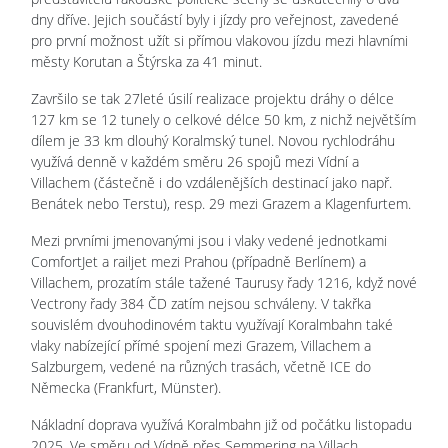
dny dříve. Jejich součástí byly i jízdy pro veřejnost, zavedené
pro první možnost užít si přímou vlakovou jízdu mezi hlavními
městy Korutan a Štýrska za 41 minut.
Završilo se tak 27leté úsilí realizace projektu dráhy o délce
127 km se 12 tunely o celkové délce 50 km, z nichž největším
dílem je 33 km dlouhý Koralmský tunel. Novou rychlodráhu
využívá denně v každém směru 26 spojů mezi Vídní a
Villachem (částečně i do vzdálenějších destinací jako např.
Benátek nebo Terstu), resp. 29 mezi Grazem a Klagenfurtem.
Mezi prvními jmenovanými jsou i vlaky vedené jednotkami
ComfortJet a railjet mezi Prahou (případně Berlínem) a
Villachem, prozatím stále tažené Taurusy řady 1216, když nové
Vectrony řady 384 ČD zatím nejsou schváleny. V takřka
souvislém dvouhodinovém taktu využívají Koralmbahn také
vlaky nabízející přímé spojení mezi Grazem, Villachem a
Salzburgem, vedené na různých trasách, včetně ICE do
Německa (Frankfurt, Münster).
Nákladní doprava využívá Koralmbahn již od počátku listopadu
2025. Ve směru od Vídně přes Semmering na Villach,