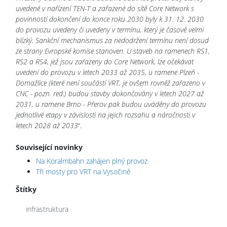
uvedené v nařízení TEN-T a zařazené do sítě Core Network s
povinností dokončení do konce roku 2030 byly k 31. 12. 2030
do provozu uvedeny či uvedeny v termínu, který je časově velmi
blízký. Sankční mechanismus za nedodržení termínu není dosud
ze strany Evropské komise stanoven. U staveb na ramenech RS1,
RS2 a RS4, jež jsou zařazeny do Core Network, lze očekávat
uvedení do provozu v letech 2033 až 2035, u ramene Plzeň -
Domažlice (které není součástí VRT, je ovšem rovněž zařazeno v
CNC - pozn. red.) budou stavby dokončovány v letech 2027 až
2031, u ramene Brno - Přerov pak budou uváděny do provozu
jednotlivé etapy v závislosti na jejich rozsahu a náročnosti v
letech 2028 až 2033
“.
Související novinky
Na Koralmbahn zahájen plný provoz
Tři mosty pro VRT na Vysočině
Štítky
infrastruktura