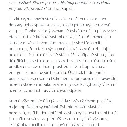
jsme nastavili KPI, jež přísně zohledňují prioritu, kterou vláda
projektu VRT přikládá,
“ dodává Kupka.
U takto významných staveb to ale není jen ministerstvo
dopravy nebo Správa železnic, jež do jednotlivých procesů
vstupují. Článkem, který významně ovlivňuje délku přípravných
etap, jsou také krajská zastupitelstva, jež kupř. rozhodují o
aktualizaci zásad územního rozvoje. Je sice třeba mít
pochopení, že o takto významné liniové stavbě rozhodují i
několik let. Na druhé straně stát může v případě strategicky
důležitých infrastrukturních staveb zamezit neodůvodněným
prodlevám a rozhodnout prostřednictvím Dopravního a
energetického stavebního úřadu. Úřad tak bude přímo
posuzovat zpracovanou Dokumentaci pro povolení stavby dle
nového stavebního zákona a jeho prováděcí vyhlášky. Územní
řízení a rozhodnutí tak z procesu odpadá.
Kromě výše zmíněného již zahájila Správa železnic první fázi
majetkoprávního vypořádání. Byli informováni vlastníci
pozemků, kteří budou dotčeni stavbou vysokorychlostní tratě.
Jsou připravovány tzv. předběžné archeologické výzkumy,
jejichž hlavním cílem je definování časové a finanční