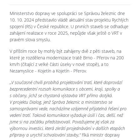
Ministerstvo dopravy ve spolupráci se Správou železnic dne
10. 10. 2024 představilo vládě aktuální stav projektu Rychlých
spojení (RS) v České republice. U prvních staveb se odhaduje
zahájení realizace v roce 2025, nepůjde však ještě o VRT v
pravém slova smyslu.
V příštím roce by mohly být zahájeny dvě z pěti staveb, na
které je rozdělena modernizace tratě Brno - Přerov na 200
km/h (čítající z velké části úseky v nové stopě), a to
Nezamyslice - Kojetín a Kojetín - Přerov.
„V současné chvíli probíhá projektování tratí, které doprovází
bezprecedentní rozsah komunikace s obcemi, kraji, spolky a
s občany, jichž se chystaná výstavba VRT přímo dotýká.
V projektu Dialog, jenž Správa železnic a ministerstvo se
samosprávami vede, nacházíme vzájemně přijatelná řešení pro
vedení tratí. Taková komunikace vyžaduje úsilí i čas, delší, než
jsme si na začátku představovali. Považujeme jej však za
výbornou investici, která zkrátí projednávání v dalších etapách
přípravy a urychlí schvalování stavby,“
říká ministr dopravy