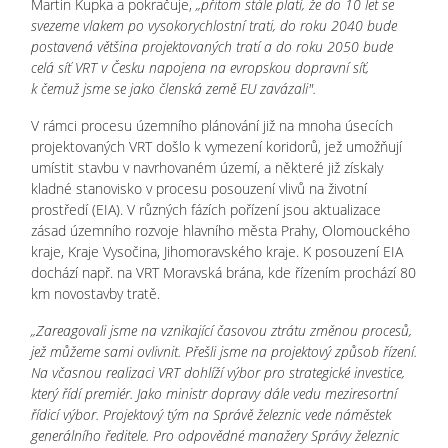
Martin Kupka a pokračuje,
„přitom stále platí, že do 10 let se
svezeme vlakem po vysokorychlostní trati, do roku 2040 bude
postavená většina projektovaných tratí a do roku 2050 bude
celá síť VRT v Česku napojena na evropskou dopravní síť,
k čemuž jsme se jako členská země EU zavázali".
V rámci procesu územního plánování již na mnoha úsecích
projektovaných VRT došlo k vymezení koridorů, jež umožňují
umístit stavbu v navrhovaném území, a některé již získaly
kladné stanovisko v procesu posouzení vlivů na životní
prostředí (EIA). V různých fázích pořízení jsou aktualizace
zásad územního rozvoje hlavního města Prahy, Olomouckého
kraje, Kraje Vysočina, Jihomoravského kraje. K posouzení EIA
dochází např. na VRT Moravská brána, kde řízením prochází 80
km novostavby tratě.
„Zareagovali jsme na vznikající časovou ztrátu změnou procesů,
jež můžeme sami ovlivnit. Přešli jsme na projektový způsob řízení.
Na včasnou realizaci VRT dohlíží výbor pro strategické investice,
který řídí premiér. Jako ministr dopravy dále vedu meziresortní
řídicí výbor. Projektový tým na Správě železnic vede náměstek
generálního ředitele. Pro odpovědné manažery Správy železnic