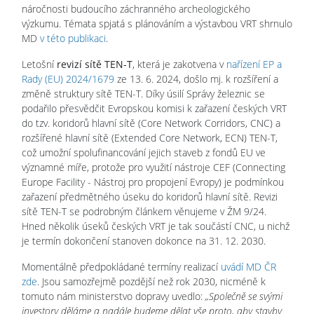
náročnosti budoucího záchranného archeologického
výzkumu. Témata spjatá s plánováním a výstavbou VRT shrnulo
MD
v této publikaci
.
Letošní
revizí sítě TEN-T
, která je zakotvena v
nařízení EP a
Rady (EU) 2024/1679
ze 13. 6. 2024, došlo mj. k rozšíření a
změně struktury sítě TEN-T. Díky úsilí Správy železnic se
podařilo přesvědčit Evropskou komisi k zařazení českých VRT
do tzv. koridorů hlavní sítě (Core Network Corridors, CNC) a
rozšířené hlavní sítě (Extended Core Network, ECN) TEN-T,
což umožní spolufinancování jejich staveb z fondů EU ve
významné míře, protože pro využití nástroje CEF (Connecting
Europe Facility - Nástroj pro propojení Evropy) je podmínkou
zařazení předmětného úseku do koridorů hlavní sítě. Revizi
sítě TEN-T se podrobným článkem věnujeme v ŽM 9/24.
Hned několik úseků českých VRT je tak součástí CNC, u nichž
je termín dokončení stanoven dokonce na 31. 12. 2030.
Momentálně předpokládané termíny realizací
uvádí MD ČR
zde
. Jsou samozřejmě pozdější než rok 2030, nicméně k
tomuto nám ministerstvo dopravy uvedlo:
„Společně se svými
investory děláme a nadále budeme dělat vše proto, aby stavby