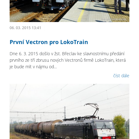
06. 03. 2015 13:41
První Vectron pro LokoTrain
Dne 6. 3. 2015 došlo v žst. Břeclav ke slavnostnímu předání
prvního ze tří zbrusu nových Vectronů firmě LokoTrain, která
je bude mít v nájmu od...
číst dále