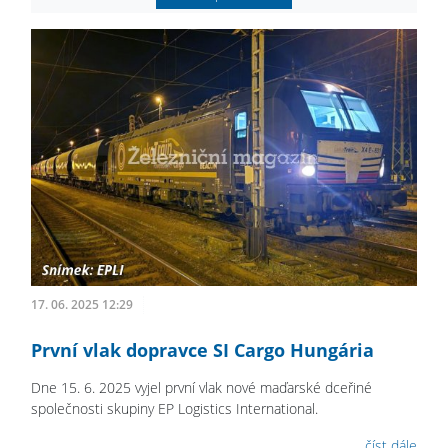
17. 06. 2025 12:29
První vlak dopravce SI Cargo Hungária
Dne 15. 6. 2025 vyjel první vlak nové maďarské dceřiné
společnosti skupiny EP Logistics International.
číst dále