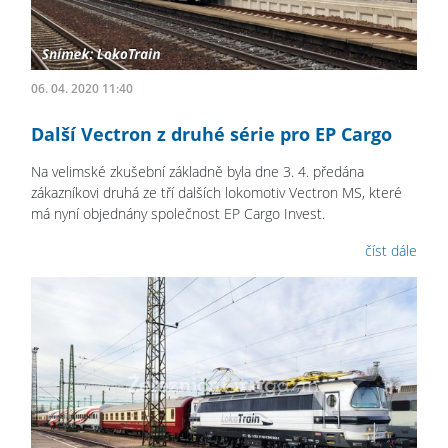
06. 04. 2020 11:40
Další Vectron z druhé série pro EP Cargo
Na velimské zkušební základně byla dne 3. 4. předána
zákazníkovi druhá ze tří dalších lokomotiv Vectron MS, které
má nyní objednány společnost EP Cargo Invest.
číst dále