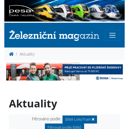
Aktuality
Aktuality
Filtrováno podle:
štítek
LokoTrain
Filtrovat podle štítků