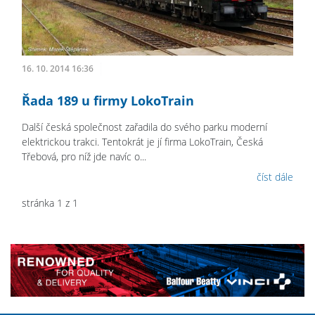
16. 10. 2014 16:36
Řada 189 u firmy LokoTrain
Další česká společnost zařadila do svého parku moderní
elektrickou trakci. Tentokrát je jí firma LokoTrain, Česká
Třebová, pro níž jde navíc o...
číst dále
stránka 1 z 1