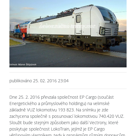
publikováno 25. 02. 2016 23:04
Dne 25. 2. 2016 převzala společnost EP Cargo (součást
Energetického a průmyslového holdingu) na velimské
základně VUZ lokomotivu 193 823. Na snímku je zde
zachycena společně s posunovací lokomotivou 740.420 VUZ.
Sloužit bude stejným způsobem jako další Vectrony, které
poskytuje společnost LokoTrain, jejímž je EP Cargo
většinovým vlastníkem, tedy k pronájmům různým dopravcům