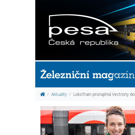
Aktuality
LokoTrain pronajímá Vectrony do