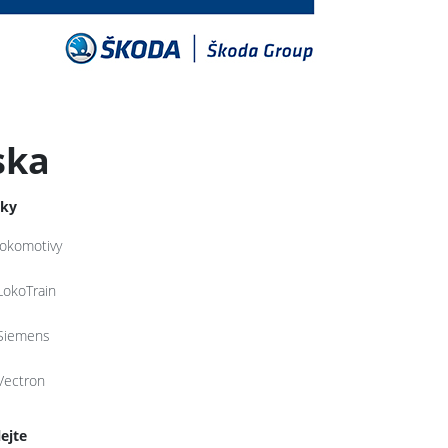
ska
tky
lokomotivy
LokoTrain
Siemens
Vectron
lejte