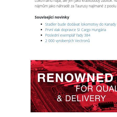
LokoTrainu najal, ale jen jako krátkodobý záskok.
nájmům jako náhradě za Taurusy najímané z poolu 
Související novinky
Stadler bude dodávat lokomotivy do Kanady
První vlak dopravce SI Cargo Hungária
Poslední exemplář řady 384
2 000 vyrobených Vectronů