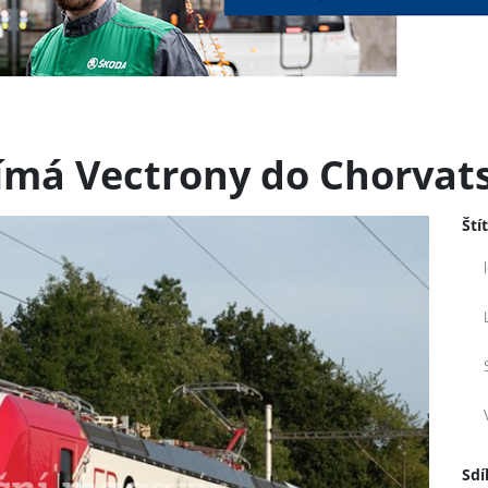
ímá Vectrony do Chorvat
Ští
Sdí