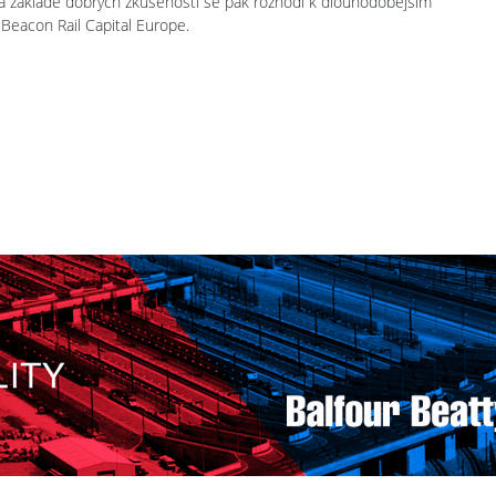
 Na základě dobrých zkušeností se pak rozhodl k dlouhodobějším
Beacon Rail Capital Europe.