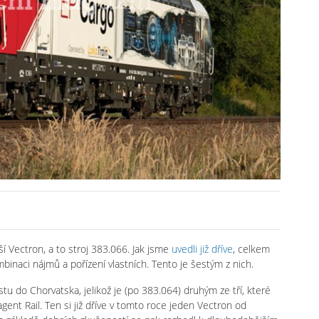
í Vectron, a to stroj 383.066. Jak jsme
uvedli již dříve
, celkem
binaci nájmů a pořízení vlastních. Tento je šestým z nich.
tu do Chorvatska, jelikož je (po 383.064) druhým ze tří, které
nt Rail. Ten si již dříve v tomto roce jeden Vectron od