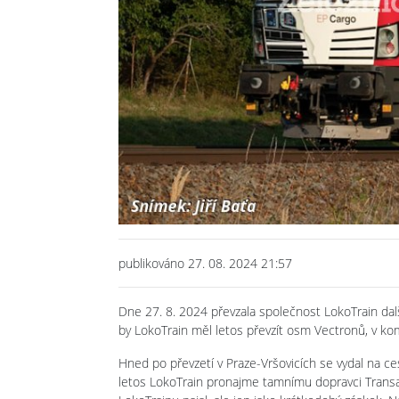
publikováno 27. 08. 2024 21:57
Dne 27. 8. 2024 převzala společnost LokoTrain dalš
by LokoTrain měl letos převzít osm Vectronů, v kom
Hned po převzetí v Praze-Vršovicích se vydal na ces
letos LokoTrain pronajme tamnímu dopravci Transage