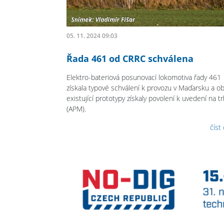
05. 11. 2024 09:03
Řada 461 od CRRC schválena
Elektro-bateriová posunovací lokomotiva řady 461
získala typové schválení k provozu v Maďarsku a o
existující prototypy získaly povolení k uvedení na t
(APM).
číst