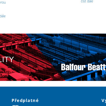
číst dále
erou
 dále
Předplatné
V