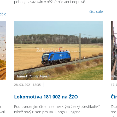
pohon, nasazován v běžné nákladní dopravě.
číst dále
 dále
28. 03. 2021 18:35
17. 
Lokomotiva 181 002 na ŽZO
Čí
o
Pod uvedeným číslem se neskrývá český „šestikolák“,
Zko
ail
nýbrž nový Bison pro Rail Cargo Hungaria.
pro