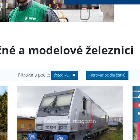
čné a modelové železnici
Filtrováno podle:
štítek
RCH
Filtrovat podle štítků