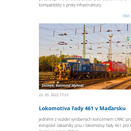
kompatibility s prvky infrastruktury.
číst
22. 05. 2022 17:21
Lokomotiva řady 461 v Maďarsku
Jedněmi z vozidel vyrobených koncernem CRRC pr
evropské zákazníky jsou i lokomotivy řady 461 pro R