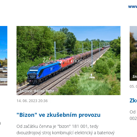
05. 
Zk
14. 06. 2023 20:36
Od 
"Bizon" ve zkušebním provozu
002
u
Od začátku června je "bizon" 181 001, tedy
dvouzdrojový stroj kombinující elektrický a bateriový