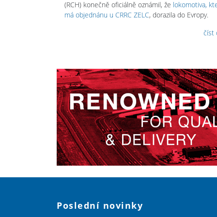
(RCH) konečně oficiálně oznámil, že
lokomotiva, kt
má objednánu u CRRC ZELC
, dorazila do Evropy.
číst
Poslední novinky