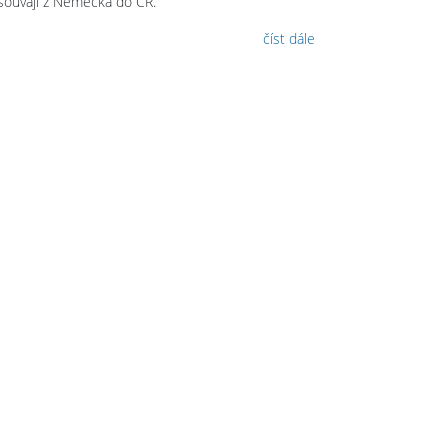
souvají z Německa do ČR.
číst dále