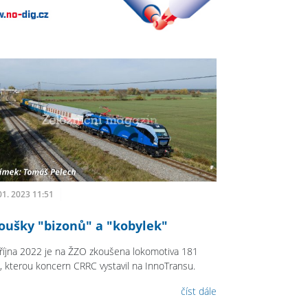
01. 2023 11:51
oušky "bizonů" a "kobylek"
října 2022 je na ŽZO zkoušena lokomotiva 181
, kterou koncern CRRC vystavil na InnoTransu.
číst dále