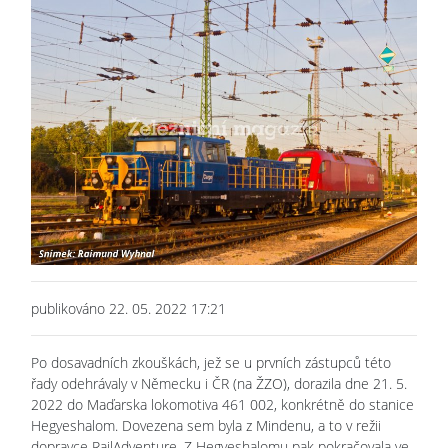
publikováno 22. 05. 2022 17:21
Po dosavadních zkouškách, jež se u prvních zástupců této
řady odehrávaly v Německu i ČR (na ŽZO), dorazila dne 21. 5.
2022 do Maďarska lokomotiva 461 002, konkrétně do stanice
Hegyeshalom. Dovezena sem byla z Mindenu, a to v režii
dopravce RailAdventure. Z Hegyeshalomu pak pokračovala ve