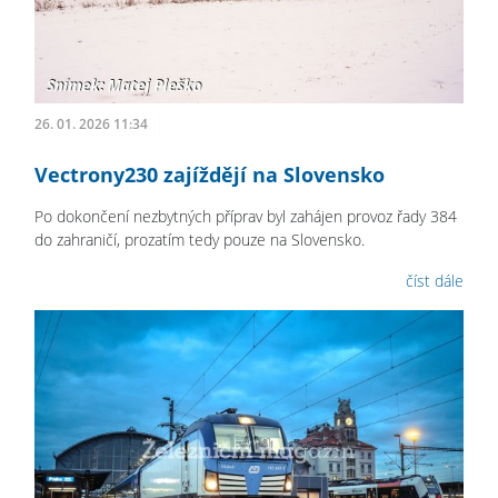
26. 01. 2026 11:34
Vectrony230 zajíždějí na Slovensko
Po dokončení nezbytných příprav byl zahájen provoz řady 384
do zahraničí, prozatím tedy pouze na Slovensko.
číst dále