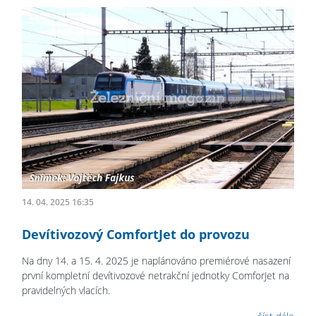
14. 04. 2025 16:35
Devítivozový ComfortJet do provozu
Na dny 14. a 15. 4. 2025 je naplánováno premiérové nasazení
první kompletní devítivozové netrakční jednotky ComforJet na
pravidelných vlacích.