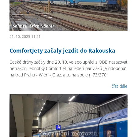
21. 10. 2025 11:21
ComfortJety začaly jezdit do Rakouska
České dráhy začaly dne 20. 10. ve spolupráci s ÖBB nasazovat
netrakční jednotky ComfortJet na jeden pár vlaků „Vindobona“
na trati Praha - Wien - Graz, a to na spoje rj 73/370.
číst dále