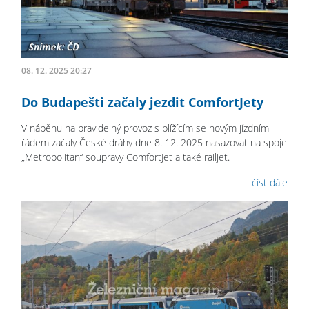
08. 12. 2025 20:27
Do Budapešti začaly jezdit ComfortJety
V náběhu na pravidelný provoz s blížícím se novým jízdním
řádem začaly České dráhy dne 8. 12. 2025 nasazovat na spoje
„Metropolitan“ soupravy ComfortJet a také railjet.
číst dále