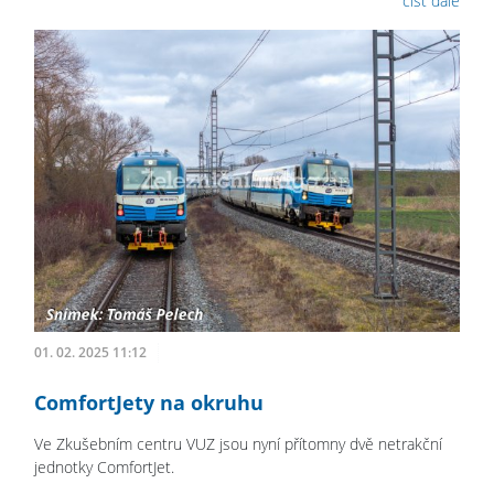
číst dále
01. 02. 2025 11:12
ComfortJety na okruhu
Ve Zkušebním centru VUZ jsou nyní přítomny dvě netrakční
jednotky ComfortJet.