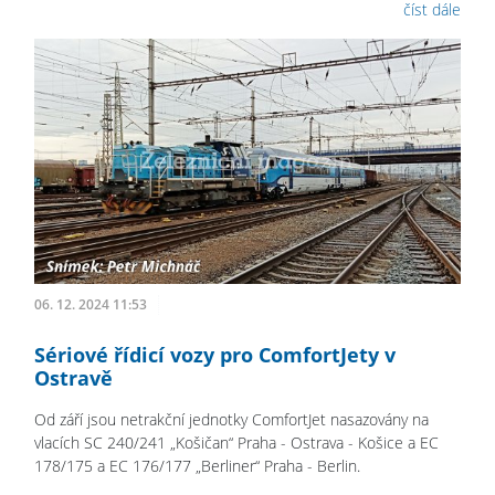
číst dále
06. 12. 2024 11:53
Sériové řídicí vozy pro ComfortJety v
Ostravě
Od září jsou netrakční jednotky ComfortJet nasazovány na
vlacích SC 240/241 „Košičan“ Praha - Ostrava - Košice a EC
178/175 a EC 176/177 „Berliner“ Praha - Berlin.