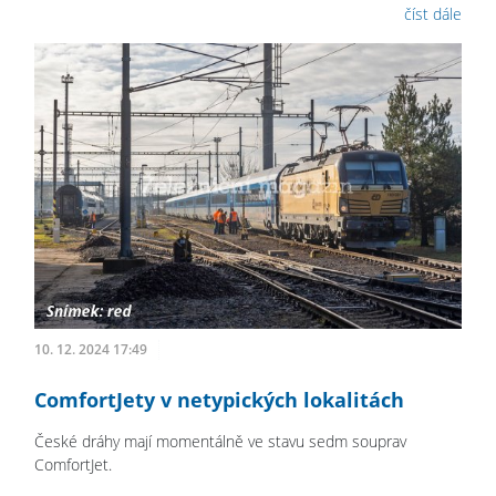
číst dále
10. 12. 2024 17:49
ComfortJety v netypických lokalitách
České dráhy mají momentálně ve stavu sedm souprav
ComfortJet.