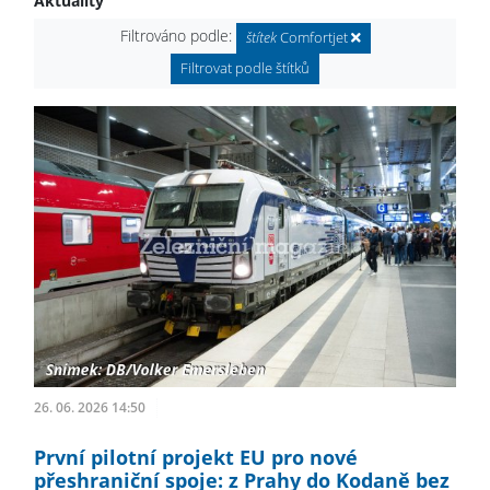
Aktuality
Filtrováno podle:
štítek
Comfortjet
Filtrovat podle štítků
26. 06. 2026 14:50
První pilotní projekt EU pro nové
přeshraniční spoje: z Prahy do Kodaně bez