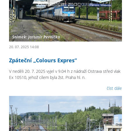
20. 07. 2025 14:08
Zpáteční „Colours Expres“
V neděli 20. 7. 2025 vyjel v 9.04 h z nádraží Ostrava střed vlak
Ex 10510, jehož cílem byla žst. Praha hl. n.
číst dále