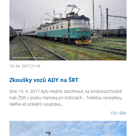
19. 04. 2017 21:16
Zkoušky vozů ADY na ŠRT
Dne 19. 4. 2017 bylo možné zastihnout na širokorozchodné
trati ŽSR v úseku Haniska pri Košiciach - Trebišov nezvyklou,
takřka až unikátní soupravu...
číst dále