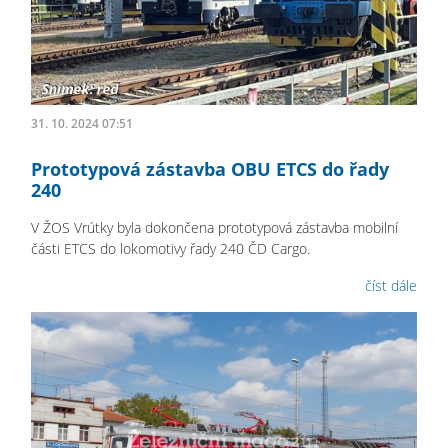
31. 10. 2024 07:51
Prototypová zástavba OBU ETCS do řady
240
V ŽOS Vrútky byla dokončena prototypová zástavba mobilní
části ETCS do lokomotivy řady 240 ČD Cargo.
číst dále