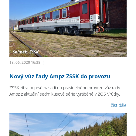
18. 06. 2020 16:38
Nový vůz řady Ampz ZSSK do provozu
ZSSK zítra poprvé nasadí do pravidelného provozu vůz řady
Ampz z aktuální sedmikusové série vyráběné v ŽOS Vrútky.
číst dále