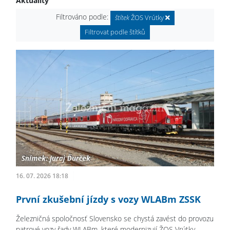
Aktuality
Filtrováno podle:
štítek
ŽOS Vrútky
Filtrovat podle štítků
16. 07. 2026 18:18
První zkušební jízdy s vozy WLABm ZSSK
Železničná spoločnosť Slovensko se chystá zavést do provozu
patrové vozy řady WLABm, které modernizují ŽOS Vrútky.