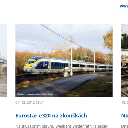
07. 12. 2012 06:54
18. 
Eurostar e320 na zkouškách
No
Na zkušebním okruhu Wegberg-Wildenrath jiz začaly
Dne