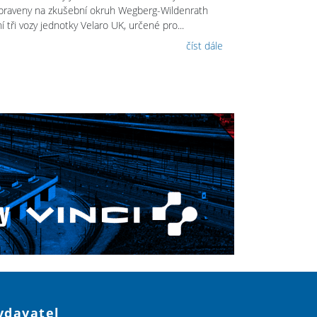
praveny na zkušební okruh Wegberg-Wildenrath
í tři vozy jednotky Velaro UK, určené pro...
číst dále
ydavatel