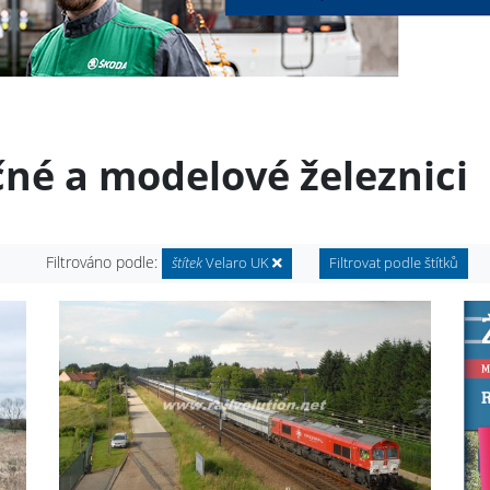
čné a modelové železnici
Filtrováno podle:
štítek
Velaro UK
Filtrovat podle štítků