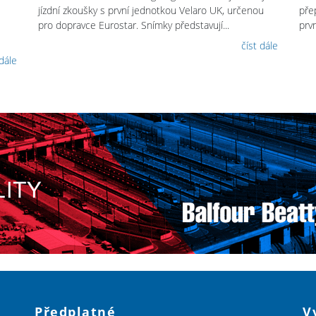
jízdní zkoušky s první jednotkou Velaro UK, určenou
pře
pro dopravce Eurostar. Snímky představují...
prvn
číst dále
 dále
Předplatné
V