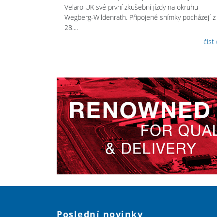
Velaro UK své první zkušební jízdy na okruhu
Wegberg-Wildenrath. Připojené snímky pocházejí z
28....
číst
Poslední novinky