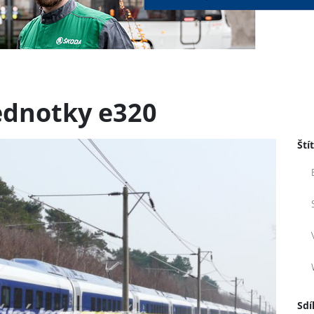
jednotky e320
Ští
Sdí