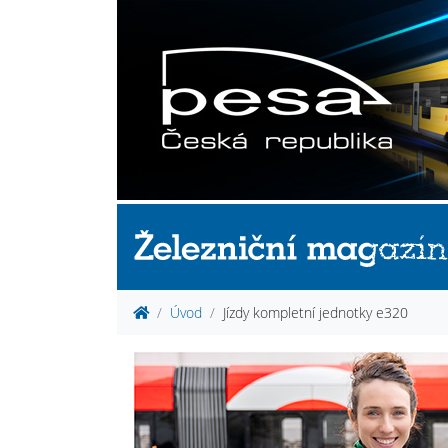
Úvod
Jízdy kompletní jednotky e320