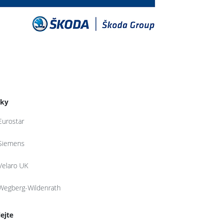
tky
Eurostar
Siemens
Velaro UK
Wegberg-Wildenrath
lejte