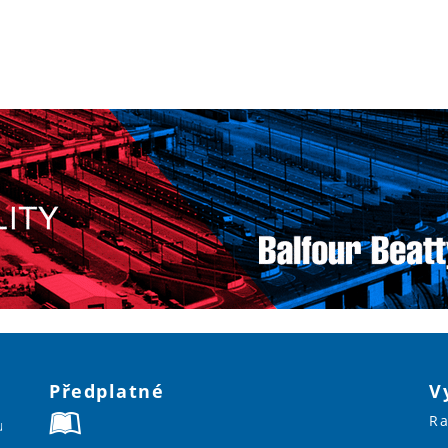
Předplatné
V
Ra
u