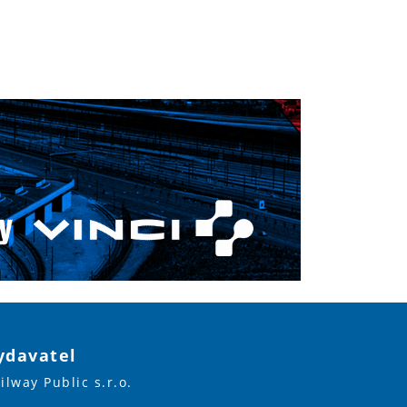
ydavatel
ilway Public s.r.o.