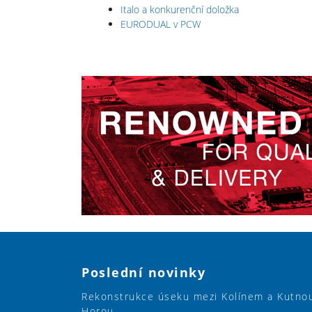
Italo a konkurenční doložka
EURODUAL v PCW
Poslední novinky
Rekonstrukce úseku mezi Kolínem a Kutno
Horou