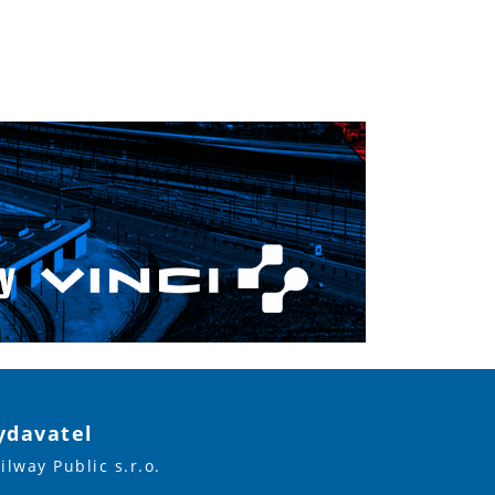
ydavatel
ilway Public s.r.o.