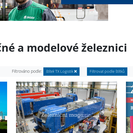
čné a modelové železnici
Filtrováno podle:
štítek
TX Logistik
Filtrovat podle štítků