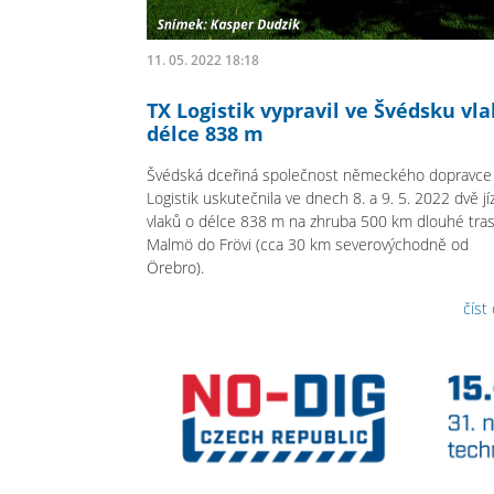
11. 05. 2022 18:18
TX Logistik vypravil ve Švédsku vla
délce 838 m
Švédská dceřiná společnost německého dopravce
Logistik uskutečnila ve dnech 8. a 9. 5. 2022 dvě jí
vlaků o délce 838 m na zhruba 500 km dlouhé tras
Malmö do Frövi (cca 30 km severovýchodně od
Örebro).
číst