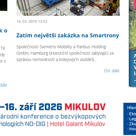
14. 03. 2019 13:52
k o
Zatím největši zakázka na Smartrony
Společnosti Siemens Mobility a Paribus Holding
 TX
GmbH, Hamburg (investiční společnost zabývající se
zdy
správou nemovitostí a kolejových vozidel)...
e z
číst dále
 dále