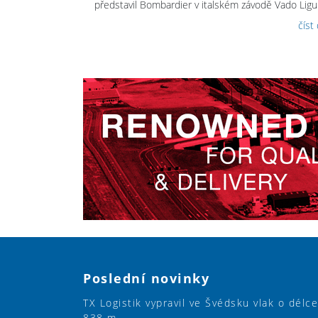
představil Bombardier v italském závodě Vado Ligur
číst
Poslední novinky
TX Logistik vypravil ve Švédsku vlak o délce
838 m