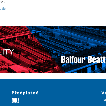
e...
 dále
Předplatné
V
Ra