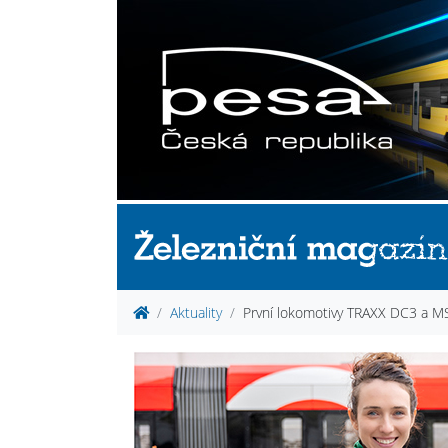
Aktuality
První lokomotivy TRAXX DC3 a M