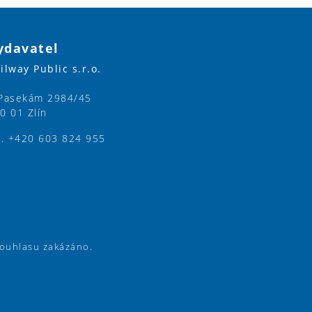
ydavatel
ilway Public s.r.o.
Pasekám 2984/45
0 01 Zlín
l. +420 603 824 955
souhlasu zakázáno.