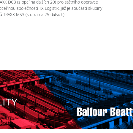
AXX DC3 (s opcí na dalších 20) pro státního dopravce
ceřinou společností TX Logistik, jež je součástí skupiny
jů TRAXX MS3 (s opcí na 25 dalších).