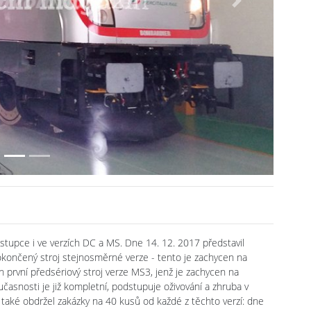
Next
stupce i ve verzích DC a MS. Dne 14. 12. 2017 představil
okončený stroj stejnosměrné verze - tento je zachycen na
první předsériový stroj verze MS3, jenž je zachycen na
asnosti je již kompletní, podstupuje oživování a zhruba v
také obdržel zakázky na 40 kusů od každé z těchto verzí: dne