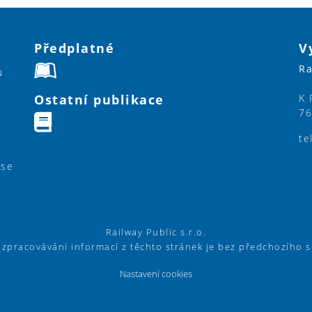
Předplatné
V
Ra
u
Ostatní publikace
K 
76
te
ase
Railway Public s.r.o.
í zpracovávání informací z těchto stránek je bez předchozího 
Nastavení cookies