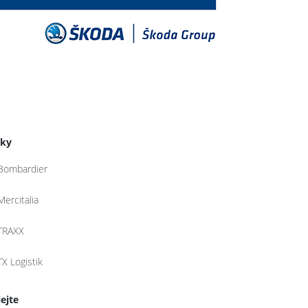
tky
Bombardier
Mercitalia
TRAXX
TX Logistik
lejte