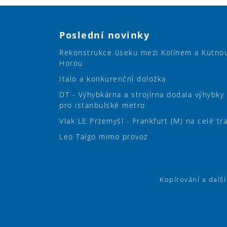
Poslední novinky
Rekonstrukce úseku mezi Kolínem a Kutno
Horou
Italo a konkurenční doložka
DT - Výhybkárna a strojírna dodala výhybky
pro istanbulské metro
Vlak LE Przemyśl - Frankfurt (M) na celé tr
Leo Talgo mimo provoz
Kopírování a dalš