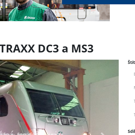
 TRAXX DC3 a MS3
Ští
Sdí