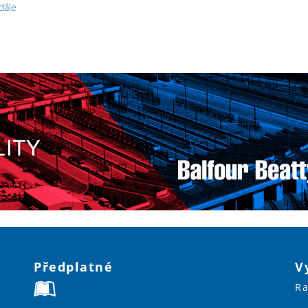
 dále
Předplatné
V
Ra