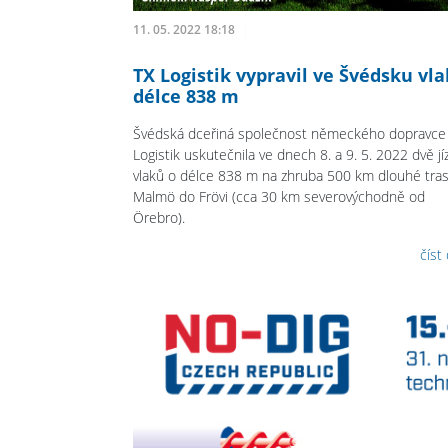
11. 05. 2022 18:18
TX Logistik vypravil ve Švédsku vla
délce 838 m
Švédská dceřiná společnost německého dopravce
Logistik uskutečnila ve dnech 8. a 9. 5. 2022 dvě jí
vlaků o délce 838 m na zhruba 500 km dlouhé tras
Malmö do Frövi (cca 30 km severovýchodně od
Örebro).
číst