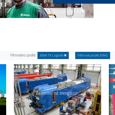
Filtrováno podle:
štítek
TX Logistik
Filtrovat podle štítků