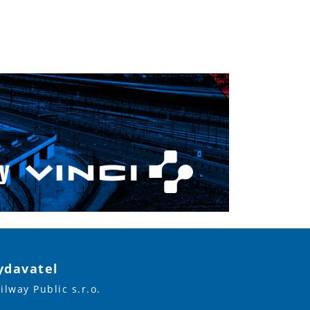
ydavatel
ilway Public s.r.o.