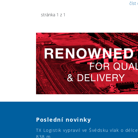
číst
stránka 1 z 1
Poslední novinky
TX Logistik vypravil ve Švédsku vlak o délce
838 m