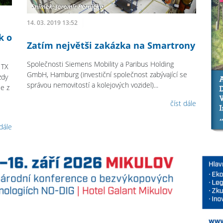
14. 03. 2019 13:52
k o
Zatím největši zakázka na Smartrony
Společnosti Siemens Mobility a Paribus Holding
 TX
GmbH, Hamburg (investiční společnost zabývající se
zdy
správou nemovitostí a kolejových vozidel)...
e z
číst dále
 dále