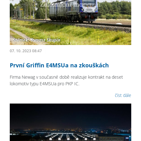
07. 10. 2023 08:47
První Griffin E4MSUa na zkouškách
Firma Newag v současné době realizuje kontrakt na deset
lokomotiv typu E4MSUa pro PKP IC.
číst dále