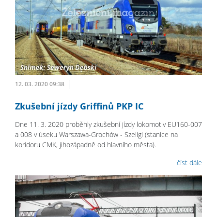
12. 03. 2020 09:38
Zkušební jízdy Griffinů PKP IC
Dne 11. 3. 2020 proběhly zkušební jízdy lokomotiv EU160-007
a 008 v úseku Warszawa-Grochów - Szeligi (stanice na
koridoru CMK, jihozápadně od hlavního města).
číst dále