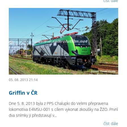
číst dále
05. 08. 2013 21:14
Griffin v ČR
Dne 5. 8. 2013 byla z PPS Chalupki do Velimi přepravena
lokomotiva E4MSU-001 s cílem vykonat zkoušky na ŽZO. První
dva snímky ji představují v...
číst dále