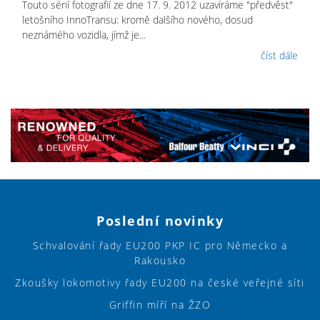
Touto sérií fotografií ze dne 17. 9. 2012 uzavíráme "předvěst"
letošního InnoTransu: kromě dalšího nového, dosud
neznámého vozidla, jímž je...
číst dále
Poslední novinky
Schvalování řady EU200 PKP IC pro Německo a
Rakousko
Zkoušky lokomotivy řady EU200 na české veřejné síti
Griffin míří na ŽZO