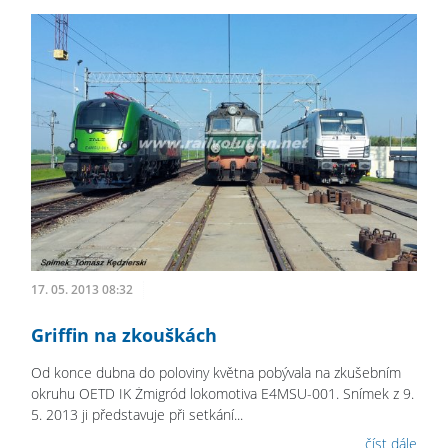
17. 05. 2013 08:32
Griffin na zkouškách
Od konce dubna do poloviny května pobývala na zkušebním
okruhu OETD IK Żmigród lokomotiva E4MSU-001. Snímek z 9.
5. 2013 ji představuje při setkání...
číst dále