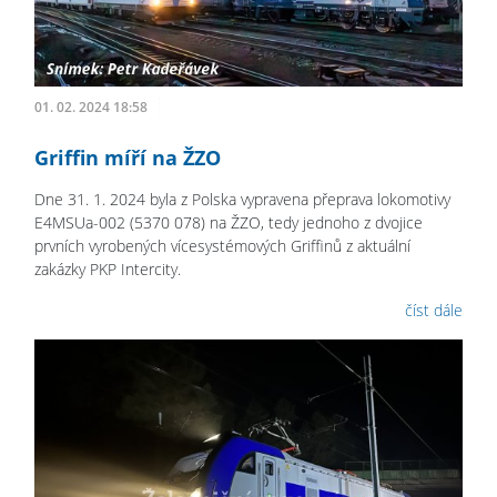
01. 02. 2024 18:58
Griffin míří na ŽZO
Dne 31. 1. 2024 byla z Polska vypravena přeprava lokomotivy
E4MSUa-002 (5370 078) na ŽZO, tedy jednoho z dvojice
prvních vyrobených vícesystémových Griffinů z aktuální
zakázky PKP Intercity.
číst dále