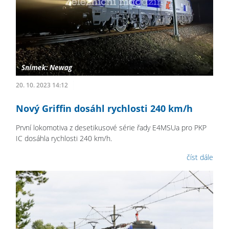
20. 10. 2023 14:12
Nový Griffin dosáhl rychlosti 240 km/h
První lokomotiva z desetikusové série řady E4MSUa pro PKP
IC dosáhla rychlosti 240 km/h.
číst dále