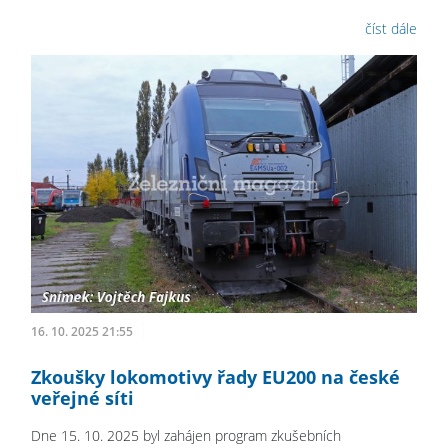
číst dále
16. 10. 2025 21:55
Zkoušky lokomotivy řady EU200 na české
veřejné síti
Dne 15. 10. 2025 byl zahájen program zkušebních