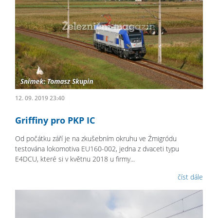
12. 09. 2019 23:40
Griffiny pro PKP IC
Od počátku září je na zkušebním okruhu ve Źmigródu
testována lokomotiva EU160-002, jedna z dvaceti typu
E4DCU, které si v květnu 2018 u firmy...
číst dále