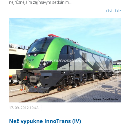
nejrůznějším zajímavým setkáním....
číst dále
17. 09. 2012 10:43
Než vypukne InnoTrans (IV)