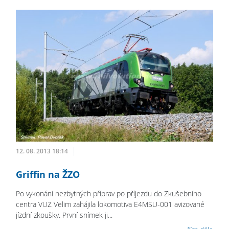
12. 08. 2013 18:14
Griffin na ŽZO
Po vykonání nezbytných příprav po příjezdu do Zkušebního
centra VUZ Velim zahájila lokomotiva E4MSU-001 avizované
jízdní zkoušky. První snímek ji...