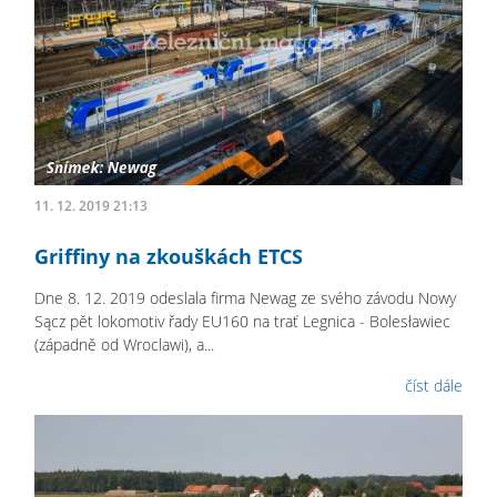
11. 12. 2019 21:13
Griffiny na zkouškách ETCS
Dne 8. 12. 2019 odeslala firma Newag ze svého závodu Nowy
Sącz pět lokomotiv řady EU160 na trať Legnica - Bolesławiec
(západně od Wroclawi), a...
číst dále