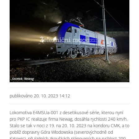
publikováno 20. 10. 2023 14:12
Lokomotiva E4MSUa-001 z desetikusové série, kterou nyní
pro PKP IC realizuje firma Newag, dosáhla rychlosti 240 km/h.
Stalo se tak v noci z 19. na 20. 10. 2023 na koridoru CMK, a to
poblíž dopravny Góra Włodowska (severovýchodně od
Katowic), při jízdních zkouškách plánovaných na rychlost 200