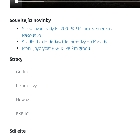
Související novinky
Schvalování řady EU200 PKP IC pro Německo a
Rakousko
Stadler bude dodávat lokomotivy do Kanady
První „hybryda“ PKP IC ve Żmigródu
Štítky
Griffin
lokomotivy
Newag
PKP IC
Sdílejte