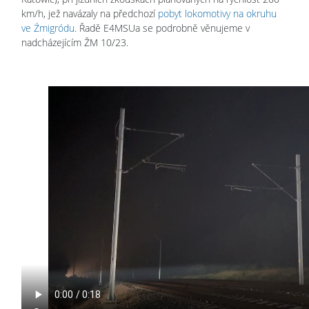
km/h, jež navázaly na předchozí
pobyt lokomotivy na okruhu
ve Źmigródu
. Řadě E4MSUa se podrobně věnujeme v
nadcházejícím ŽM 10/23.