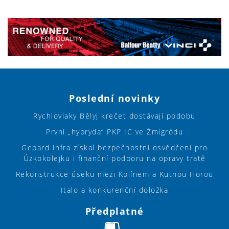
Poslední novinky
Rychlovlaky Bělyj krečet dostávají podobu
První „hybryda“ PKP IC ve Żmigródu
Gepard Infra získal bezpečnostní osvědčení pro
Úzkokolejku i finanční podporu na opravy tratě
Rekonstrukce úseku mezi Kolínem a Kutnou Horou
Italo a konkurenční doložka
Předplatné