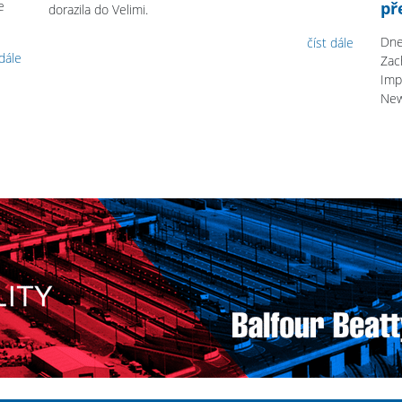
e
př
dorazila do Velimi.
Dne
číst dále
 dále
Zac
Imp
Ne