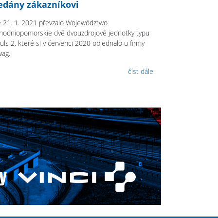
edány zákazníkovi
 21. 1. 2021 převzalo Województwo
hodniopomorskie dvě dvouzdrojové jednotky typu
uls 2, které si v červenci 2020 objednalo u firmy
wag.
číst dále