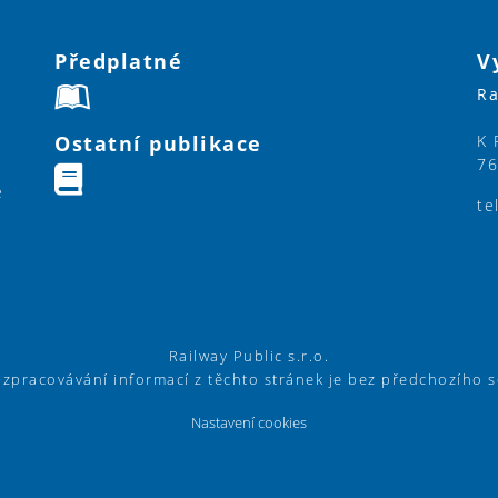
Předplatné
V
Ra
Ostatní publikace
K 
76
e
te
Railway Public s.r.o.
í zpracovávání informací z těchto stránek je bez předchozího 
Nastavení cookies