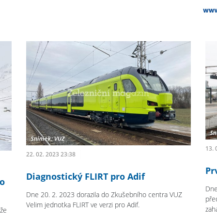
13. 
22. 02. 2023 23:38
Pr
Diagnostický FLIRT pro Adif
ro
Dne
Dne 20. 2. 2023 dorazila do Zkušebního centra VUZ
pře
Velim jednotka FLIRT ve verzi pro Adif.
zahá
 že