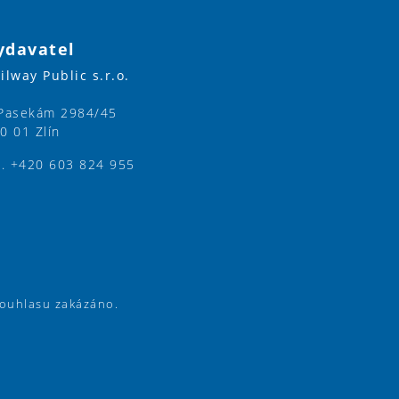
ydavatel
ilway Public s.r.o.
Pasekám 2984/45
0 01 Zlín
l. +420 603 824 955
souhlasu zakázáno.