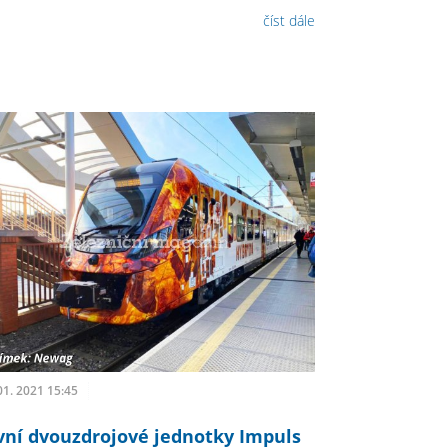
číst dále
01. 2021 15:45
vní dvouzdrojové jednotky Impuls