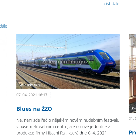
číst dále
 dále
07. 04. 2021 16:17
Blues na ŽZO
21. 
Ne, není zde řeč o nějakém novém hudebním festivalu
v našem zkušebním centru, ale o nové jednotce z
Pr
produkce firmy Hitachi Rail, která dne 6. 4. 2021