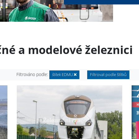
čné a modelové železnici
Filtrováno podle:
štítek
EDMU
Filtrovat podle štítků