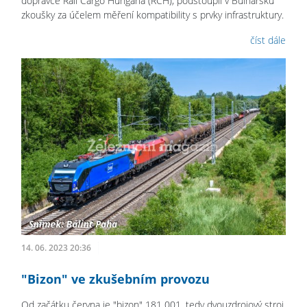
dopravce Rail Cargo Hungaria (RCH), podstoupil v Bulharsku
zkoušky za účelem měření kompatibility s prvky infrastruktury.
číst dále
14. 06. 2023 20:36
"Bizon" ve zkušebním provozu
Od začátku června je "bizon" 181 001, tedy dvouzdrojový stroj