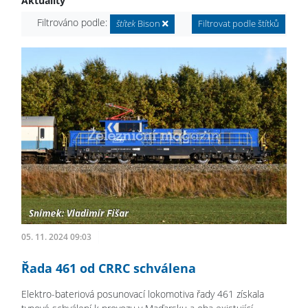
Aktuality
Filtrováno podle:
štítek
Bison
Filtrovat podle štítků
05. 11. 2024 09:03
Řada 461 od CRRC schválena
Elektro-bateriová posunovací lokomotiva řady 461 získala