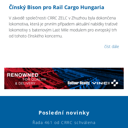
Čínský Bison pro Rail Cargo Hungaria
V závodě společnosti CRRC ZELC v Zhuzhou byla dokončena
lokomotiva, která je prvním případem aktuální nabídky traťové
lokomotivy s bateriovým Last Mile modulem pro evropský trh
od tohoto čínského koncernu.
číst dále
Poslední novinky
Řada 461 od CRRC schválena