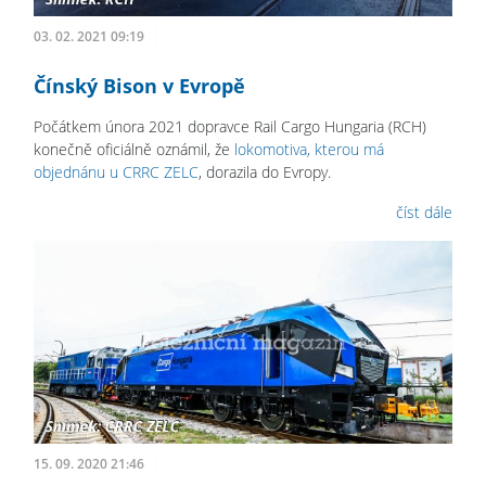
03. 02. 2021 09:19
Čínský Bison v Evropě
Počátkem února 2021 dopravce Rail Cargo Hungaria (RCH)
konečně oficiálně oznámil, že
lokomotiva, kterou má
objednánu u CRRC ZELC
, dorazila do Evropy.
číst dále
15. 09. 2020 21:46