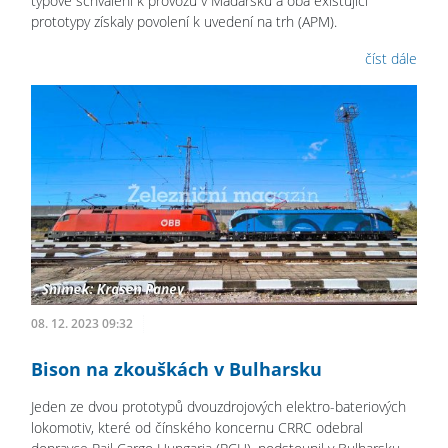
typové schválení k provozu v Maďarsku a oba existující
prototypy získaly povolení k uvedení na trh (APM).
číst dále
08. 12. 2023 09:32
Bison na zkouškách v Bulharsku
Jeden ze dvou prototypů dvouzdrojových elektro-bateriových
lokomotiv, které od čínského koncernu CRRC odebral