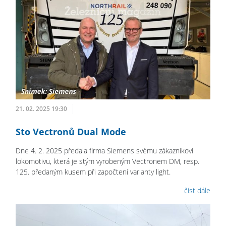
21. 02. 2025 19:30
Sto Vectronů Dual Mode
Dne 4. 2. 2025 předala firma Siemens svému zákazníkovi
lokomotivu, která je stým vyrobeným Vectronem DM, resp.
125. předaným kusem při započtení varianty light.
číst dále