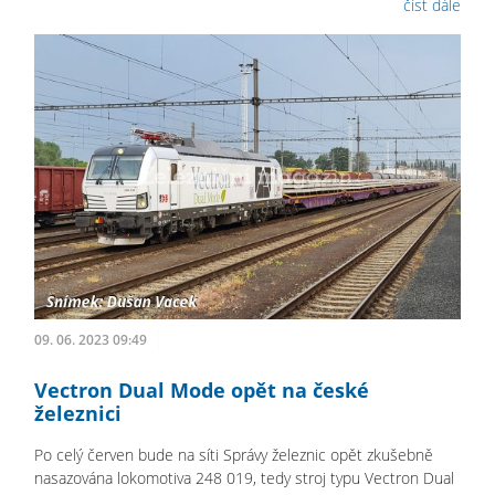
číst dále
09. 06. 2023 09:49
Vectron Dual Mode opět na české
železnici
Po celý červen bude na síti Správy železnic opět zkušebně
nasazována lokomotiva 248 019, tedy stroj typu Vectron Dual