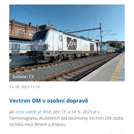
13. 06. 2023 11:10
Vectron DM v osobní dopravě
Jak
jsme uvedli již dříve
, pro 13. a 14. 6. 2023 je v
harmonogramu zkušebních jízd lokomotivy Vectron DM vozba
rychlíků mezi Brnem a Jihlavou.