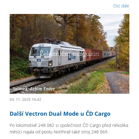
číst dále
04. 11. 2025 16:42
Další Vectron Dual Mode u ČD Cargo
Po lokomotivě 248 082 si společnost ČD Cargo před několika
měsíci najala od poolu Northrail také stroj 248 069.