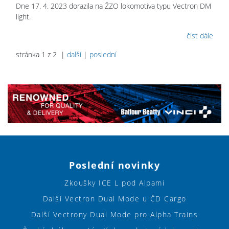
Dne 17. 4. 2023 dorazila na ŽZO lokomotiva typu Vectron DM
light.
číst dále
stránka 1 z 2 |
další
|
poslední
Poslední novinky
Zkoušky ICE L pod Alpami
Další Vectron Dual Mode u ČD Cargo
Další Vectrony Dual Mode pro Alpha Trains