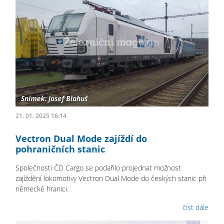
21. 01. 2025 16:14
Vectron Dual Mode zajíždí do
pohraničních stanic
Společnosti ČD Cargo se podařilo projednat možnost
zajíždění lokomotivy Vectron Dual Mode do českých stanic při
německé hranici.
číst dále