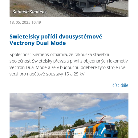
13. 05. 2025 10:49
Swietelsky pořídí dvousystémové
Vectrony Dual Mode
Společnost Siemens oznámila, že rakouská stavební
společnost Swietelsky převzala první z objednaných lokomotiv
Vectron Dual Mode a že v budoucnu odebere tyto stroje i ve
verzi pro napěťové soustavy 15 a 25 kV.
číst dále