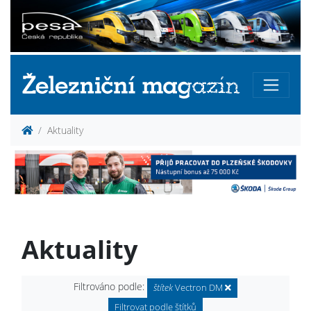
Aktuality
Aktuality
Filtrováno podle:
štítek
Vectron DM
Filtrovat podle štítků