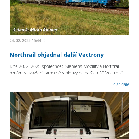
24. 02. 2025 15:44
Northrail objednal další Vectrony
Dne 20. 2. 2025 společnosti Siemens Mobility a Northrail
oznámily uzavření rámcové smlouvy na dalších 50 Vectronů.
číst dále