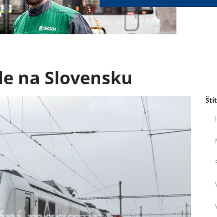
e na Slovensku
Ští