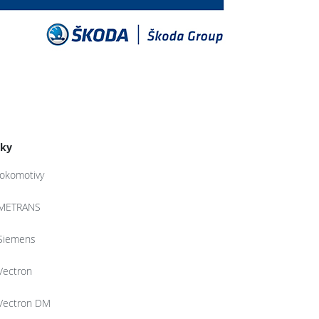
tky
lokomotivy
METRANS
Siemens
Vectron
Vectron DM