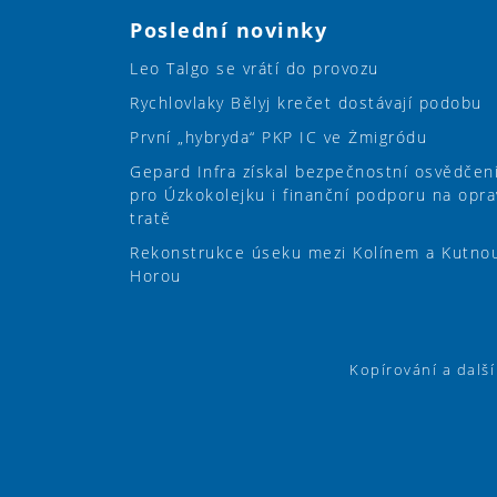
Poslední novinky
Leo Talgo se vrátí do provozu
Rychlovlaky Bělyj krečet dostávají podobu
První „hybryda“ PKP IC ve Żmigródu
Gepard Infra získal bezpečnostní osvědčen
pro Úzkokolejku i finanční podporu na opra
tratě
Rekonstrukce úseku mezi Kolínem a Kutno
Horou
Kopírování a dalš