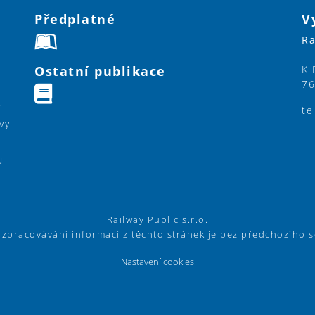
Předplatné
V
Ra
Ostatní publikace
K 
76
í
te
vy
u
Railway Public s.r.o.
í zpracovávání informací z těchto stránek je bez předchozího 
Nastavení cookies