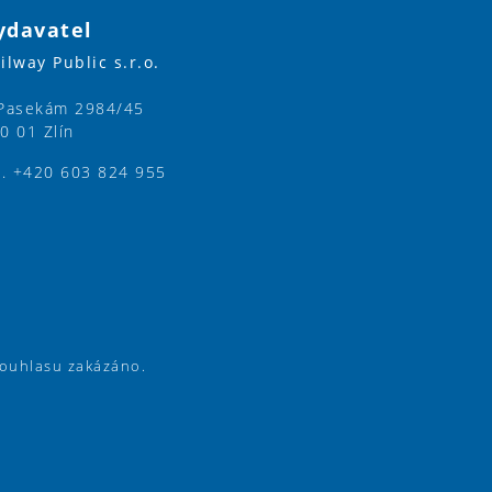
ydavatel
ilway Public s.r.o.
Pasekám 2984/45
0 01 Zlín
l. +420 603 824 955
souhlasu zakázáno.