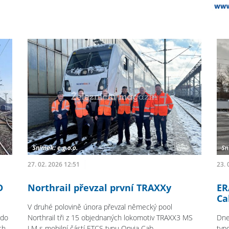
27. 02. 2026 12:51
23. 
D
Northrail převzal první TRAXXy
ER
Ca
V druhé polovině února převzal německý pool
 do
Northrail tři z 15 objednaných lokomotiv TRAXX3 MS
Dne
ch
LM s mobilní částí ETCS typu Onvia Cab.
typ