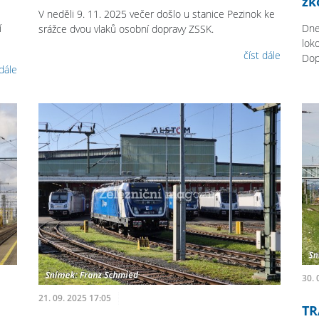
zk
V neděli 9. 11. 2025 večer došlo u stanice Pezinok ke
í
Dne
srážce dvou vlaků osobní dopravy ZSSK.
lok
číst dále
Dop
 dále
30. 
21. 09. 2025 17:05
TR