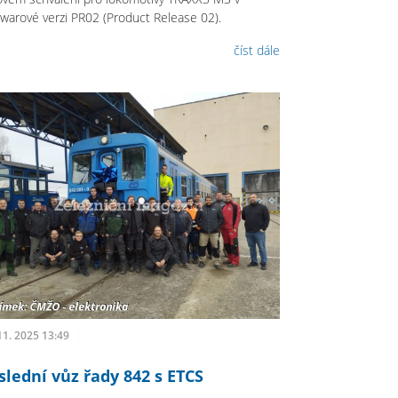
twarové verzi PR02 (Product Release 02).
číst dále
11. 2025 13:49
slední vůz řady 842 s ETCS