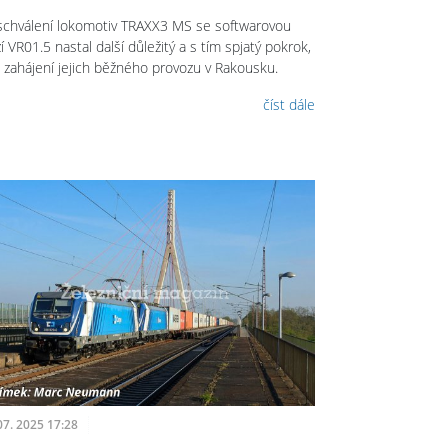
schválení lokomotiv TRAXX3 MS se softwarovou
í VR01.5 nastal další důležitý a s tím spjatý pokrok,
o zahájení jejich běžného provozu v Rakousku.
číst dále
07. 2025 17:28