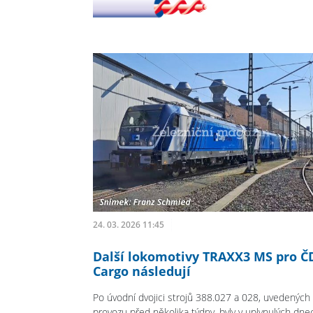
24. 03. 2026 11:45
Další lokomotivy TRAXX3 MS pro Č
Cargo následují
Po úvodní dvojici strojů 388.027 a 028, uvedených
provozu před několika týdny, byly v uplynulých dne