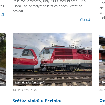
První dvě lokomotivy řady 388 s mobilní částí ETCS
Dne
zu.
Onvia Cab by měly v nejbližších dnech vyrazit do
ele
provozu.
jako
 dále
mob
číst dále
28. 
10. 11. 2025 11:50
On
Srážka vlaků u Pezinku