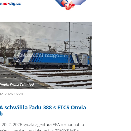
02. 2026 16:28
A schválila řadu 388 s ETCS Onvia
b
 20. 2. 2026 vydala agentura ERA rozhodnutí o
ovém schválení pro lokomotivy TRAXX3 MS v