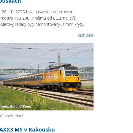
ouškách
 26. 10. 2025 byla nasazena do provozu
omotiva 193 290 (v nájmu od ELL), na jejíž
plerovy radary byly namontovány „zimní“ kryty.
číst dále
07. 2025 19:02
AXX3 MS v Rakousku