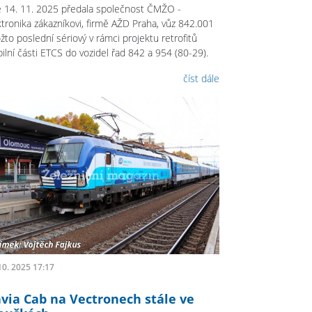
 14. 11. 2025 předala společnost ČMŽO -
ktronika zákazníkovi, firmě AŽD Praha, vůz 842.001
žto poslední sériový v rámci projektu retrofitů
ilní části ETCS do vozidel řad 842 a 954 (80-29).
číst dále
10. 2025 17:17
via Cab na Vectronech stále ve