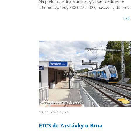
Na přelomu ledna a února byly obě předmětné
lokomotivy, tedy 388.027 a 028, nasazeny do provo
číst
13. 11. 2025 17:24
ETCS do Zastávky u Brna