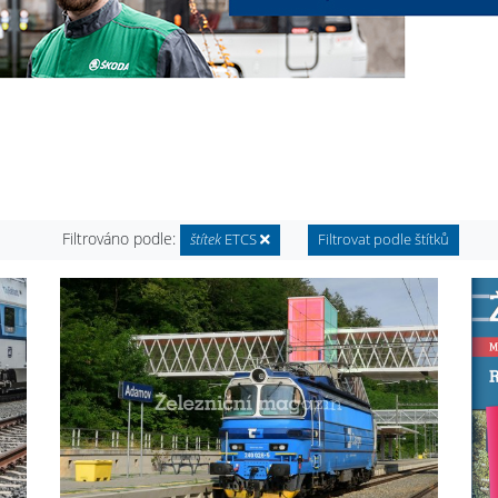
Filtrováno podle:
štítek
ETCS
Filtrovat podle štítků