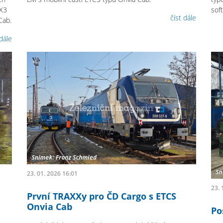
XX3
sof
číst dále
Cab.
 dále
23. 01. 2026 16:01
23. 
První TRAXXy pro ČD Cargo s ETCS
Onvia Cab
Po