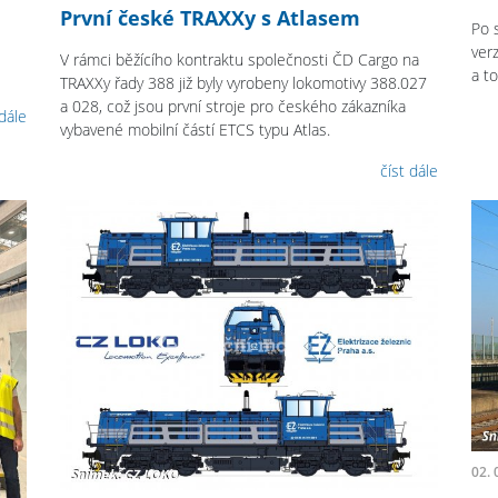
První české TRAXXy s Atlasem
Po 
verz
V rámci běžícího kontraktu společnosti ČD Cargo na
a t
TRAXXy řady 388 již byly vyrobeny lokomotivy 388.027
a 028, což jsou první stroje pro českého zákazníka
 dále
vybavené mobilní částí ETCS typu Atlas.
číst dále
02. 